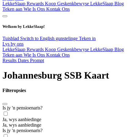
LekkeSlaap Rewards
Koop Geskenkbewyse
LekkeSlaap Blog
Teken aan
Wie Is Ons
Kontak Ons
Welkom by LekkeSlaap!
Tuisblad
Switch to English
gunstelinge
Teken in
Lys by ons
LekkeSlaap Rewards
Koop Geskenkbewyse
LekkeSlaap Blog
Teken aan
Wie Is Ons
Kontak Ons
Results Dates Prompt
Johannesburg SSB Kaart
Filteropsies
Is jy 'n pensioenaris?
Ja, wys aanbiedinge
Ja, wys aanbiedinge
Is jy 'n pensioenaris?