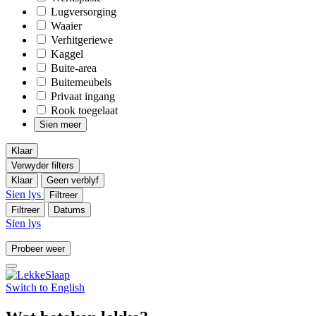
Lugversorging
Waaier
Verhitgeriewe
Kaggel
Buite-area
Buitemeubels
Privaat ingang
Rook toegelaat
Sien meer
Klaar
Verwyder filters
Klaar
Geen verblyf
Sien lys
Filtreer
Filtreer
Datums
Sien lys
Probeer weer
Switch to
English