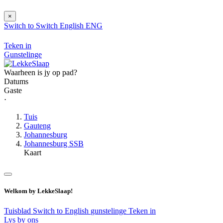
×
Switch to
Switch
English
ENG
Teken in
Gunstelinge
Waarheen is jy op pad?
Datums
Gaste
⋅
Tuis
Gauteng
Johannesburg
Johannesburg SSB
Kaart
Welkom by LekkeSlaap!
Tuisblad
Switch to English
gunstelinge
Teken in
Lys by ons