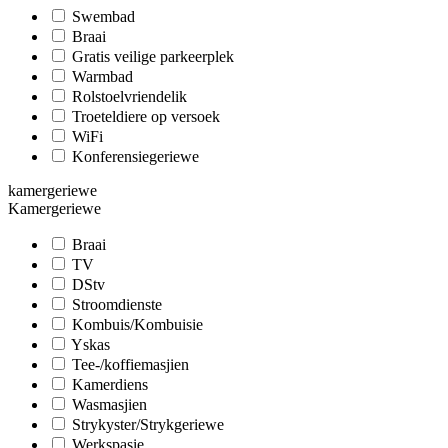
Swembad
Braai
Gratis veilige parkeerplek
Warmbad
Rolstoelvriendelik
Troeteldiere op versoek
WiFi
Konferensiegeriewe
kamergeriewe
Kamergeriewe
Braai
TV
DStv
Stroomdienste
Kombuis/Kombuisie
Yskas
Tee-/koffiemasjien
Kamerdiens
Wasmasjien
Strykyster/Strykgeriewe
Werkspasie