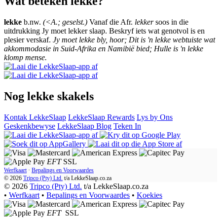
Wat beteken lekke?
lekke
b.nw.
(<A.; geselst.)
Vanaf die Afr.
lekker
soos in die
uitdrukking Jy moet lekker slaap. Beskryf iets wat genotvol is en
plesier verskaf.
Jy moet lekke bly, hoor; Dit is 'n lekke webtuiste wat
akkommodasie in Suid-Afrika en Namibië bied; Hulle is 'n lekke
klomp mense.
Nog lekke skakels
Kontak LekkeSlaap
LekkeSlaap Rewards
Lys by Ons
Geskenkbewyse
LekkeSlaap Blog
Teken In
EFT
SSL
Werfkaart
·
Bepalings en Voorwaardes
© 2026
Tripco (Pty) Ltd.
t/a
LekkeSlaap.co.za
© 2026
Tripco (Pty) Ltd.
t/a LekkeSlaap.co.za
•
Werfkaart
•
Bepalings en Voorwaardes
•
Koekies
EFT
SSL