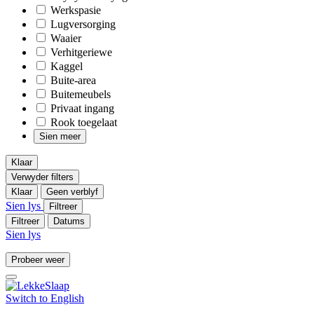
Werkspasie
Lugversorging
Waaier
Verhitgeriewe
Kaggel
Buite-area
Buitemeubels
Privaat ingang
Rook toegelaat
Sien meer
Klaar
Verwyder filters
Klaar
Geen verblyf
Sien lys
Filtreer
Filtreer
Datums
Sien lys
Probeer weer
Switch to
English