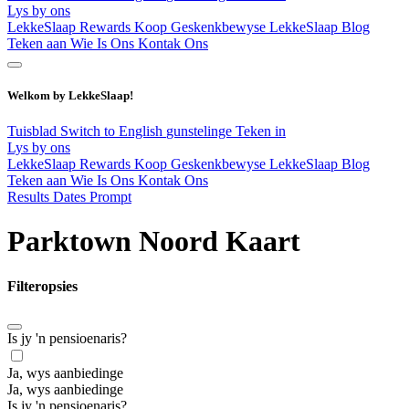
Lys by ons
LekkeSlaap Rewards
Koop Geskenkbewyse
LekkeSlaap Blog
Teken aan
Wie Is Ons
Kontak Ons
Welkom by LekkeSlaap!
Tuisblad
Switch to English
gunstelinge
Teken in
Lys by ons
LekkeSlaap Rewards
Koop Geskenkbewyse
LekkeSlaap Blog
Teken aan
Wie Is Ons
Kontak Ons
Results Dates Prompt
Parktown Noord Kaart
Filteropsies
Is jy 'n pensioenaris?
Ja, wys aanbiedinge
Ja, wys aanbiedinge
Is jy 'n pensioenaris?