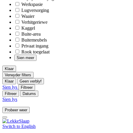
Werkspasie
Lugversorging
Waaier
Verhitgeriewe
Kaggel
Buite-area
Buitemeubels
Privaat ingang
Rook toegelaat
Sien meer
Klaar
Verwyder filters
Klaar
Geen verblyf
Sien lys
Filtreer
Filtreer
Datums
Sien lys
Probeer weer
Switch to
English