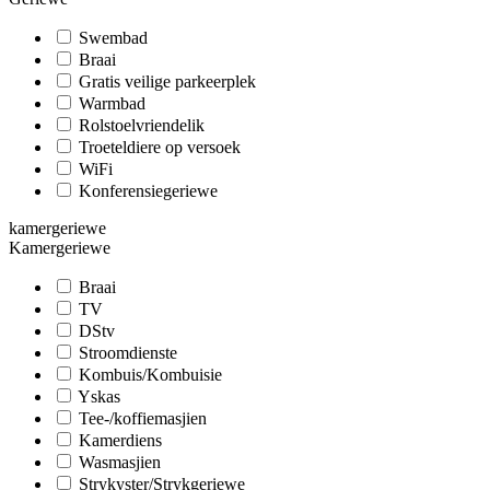
Swembad
Braai
Gratis veilige parkeerplek
Warmbad
Rolstoelvriendelik
Troeteldiere op versoek
WiFi
Konferensiegeriewe
kamergeriewe
Kamergeriewe
Braai
TV
DStv
Stroomdienste
Kombuis/Kombuisie
Yskas
Tee-/koffiemasjien
Kamerdiens
Wasmasjien
Strykyster/Strykgeriewe