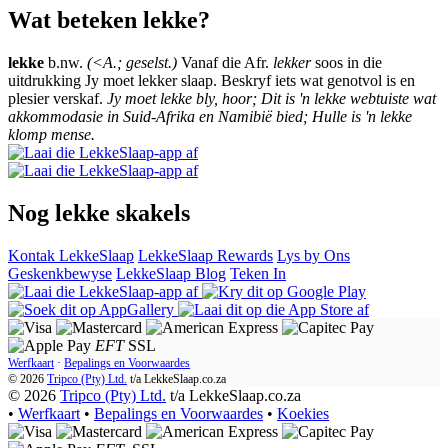
Wat beteken lekke?
lekke
b.nw.
(<A.; geselst.)
Vanaf die Afr.
lekker
soos in die
uitdrukking Jy moet lekker slaap. Beskryf iets wat genotvol is en
plesier verskaf.
Jy moet lekke bly, hoor; Dit is 'n lekke webtuiste wat
akkommodasie in Suid-Afrika en Namibië bied; Hulle is 'n lekke
klomp mense.
Nog lekke skakels
Kontak LekkeSlaap
LekkeSlaap Rewards
Lys by Ons
Geskenkbewyse
LekkeSlaap Blog
Teken In
EFT
SSL
Werfkaart
·
Bepalings en Voorwaardes
© 2026
Tripco (Pty) Ltd.
t/a
LekkeSlaap.co.za
© 2026
Tripco (Pty) Ltd.
t/a LekkeSlaap.co.za
•
Werfkaart
•
Bepalings en Voorwaardes
•
Koekies