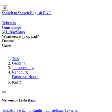
×
Switch to
Switch
English
ENG
Teken in
Gunstelinge
Waarheen is jy op pad?
Datums
Gaste
⋅
Tuis
Gauteng
Johannesburg
Randburg
Parktown Noord
Kaart
Welkom by LekkeSlaap!
Tuisblad
Switch to English
gunstelinge
Teken in