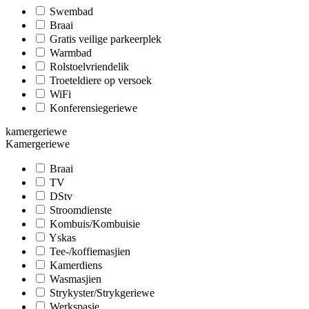
Swembad
Braai
Gratis veilige parkeerplek
Warmbad
Rolstoelvriendelik
Troeteldiere op versoek
WiFi
Konferensiegeriewe
kamergeriewe
Kamergeriewe
Braai
TV
DStv
Stroomdienste
Kombuis/Kombuisie
Yskas
Tee-/koffiemasjien
Kamerdiens
Wasmasjien
Strykyster/Strykgeriewe
Werkspasie