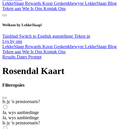
LekkeSlaap Rewards
Koop Geskenkbewyse
LekkeSlaap Blog
Teken aan
Wie Is Ons
Kontak Ons
Welkom by LekkeSlaap!
Tuisblad
Switch to English
gunstelinge
Teken in
Lys by ons
LekkeSlaap Rewards
Koop Geskenkbewyse
LekkeSlaap Blog
Teken aan
Wie Is Ons
Kontak Ons
Results Dates Prompt
Rosendal Kaart
Filteropsies
Is jy 'n pensioenaris?
Ja, wys aanbiedinge
Ja, wys aanbiedinge
Is jy 'n pensioenaris?