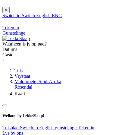
×
Switch to
Switch
English
ENG
Teken in
Gunstelinge
Waarheen is jy op pad?
Datums
Gaste
⋅
Tuis
Vrystaat
Malotiroete, Suid-Afrika
Rosendal
Kaart
Welkom by LekkeSlaap!
Tuisblad
Switch to English
gunstelinge
Teken in
Lys by ons