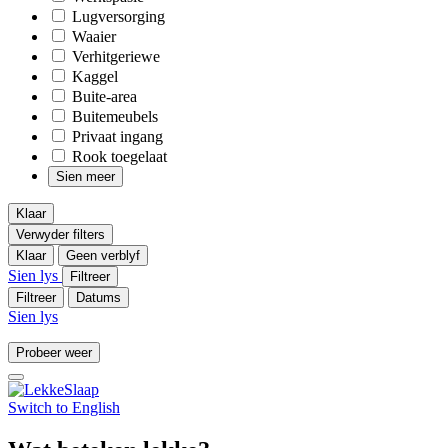
Lugversorging
Waaier
Verhitgeriewe
Kaggel
Buite-area
Buitemeubels
Privaat ingang
Rook toegelaat
Sien meer
Klaar
Verwyder filters
Klaar
Geen verblyf
Sien lys
Filtreer
Filtreer
Datums
Sien lys
Probeer weer
Switch to
English