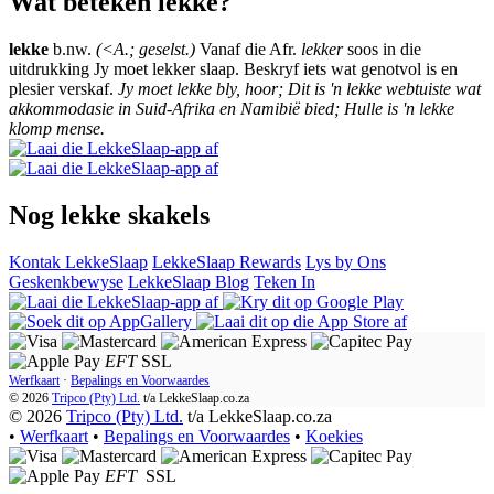
Wat beteken lekke?
lekke
b.nw.
(<A.; geselst.)
Vanaf die Afr.
lekker
soos in die
uitdrukking Jy moet lekker slaap. Beskryf iets wat genotvol is en
plesier verskaf.
Jy moet lekke bly, hoor; Dit is 'n lekke webtuiste wat
akkommodasie in Suid-Afrika en Namibië bied; Hulle is 'n lekke
klomp mense.
Nog lekke skakels
Kontak LekkeSlaap
LekkeSlaap Rewards
Lys by Ons
Geskenkbewyse
LekkeSlaap Blog
Teken In
EFT
SSL
Werfkaart
·
Bepalings en Voorwaardes
© 2026
Tripco (Pty) Ltd.
t/a
LekkeSlaap.co.za
© 2026
Tripco (Pty) Ltd.
t/a LekkeSlaap.co.za
•
Werfkaart
•
Bepalings en Voorwaardes
•
Koekies
EFT
SSL