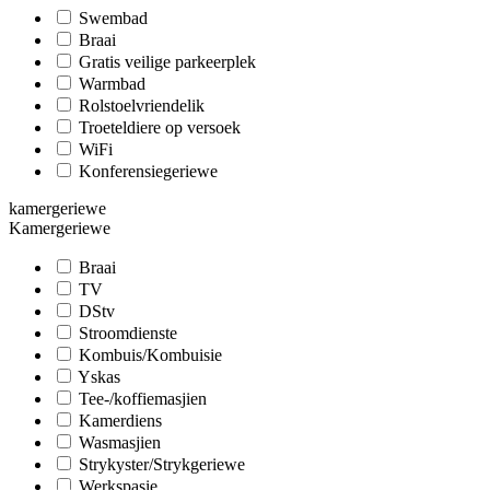
Swembad
Braai
Gratis veilige parkeerplek
Warmbad
Rolstoelvriendelik
Troeteldiere op versoek
WiFi
Konferensiegeriewe
kamergeriewe
Kamergeriewe
Braai
TV
DStv
Stroomdienste
Kombuis/Kombuisie
Yskas
Tee-/koffiemasjien
Kamerdiens
Wasmasjien
Strykyster/Strykgeriewe
Werkspasie