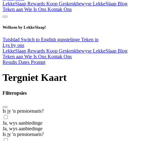
LekkeSlaap Rewards
Koop Geskenkbewyse
LekkeSlaap Blog
Teken aan
Wie Is Ons
Kontak Ons
Welkom by LekkeSlaap!
Tuisblad
Switch to English
gunstelinge
Teken in
Lys by ons
LekkeSlaap Rewards
Koop Geskenkbewyse
LekkeSlaap Blog
Teken aan
Wie Is Ons
Kontak Ons
Results Dates Prompt
Tergniet Kaart
Filteropsies
Is jy 'n pensioenaris?
Ja, wys aanbiedinge
Ja, wys aanbiedinge
Is jy 'n pensioenaris?