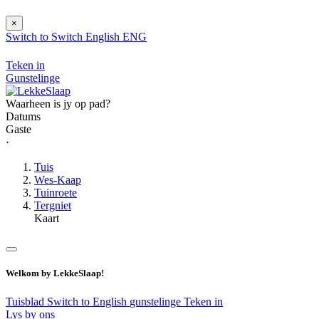
×
Switch to
Switch
English
ENG
Teken in
Gunstelinge
Waarheen is jy op pad?
Datums
Gaste
⋅
Tuis
Wes-Kaap
Tuinroete
Tergniet
Kaart
Welkom by LekkeSlaap!
Tuisblad
Switch to English
gunstelinge
Teken in
Lys by ons