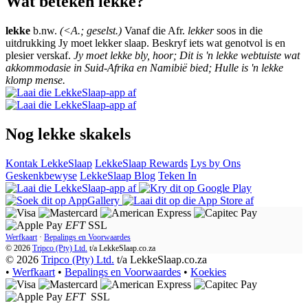
Wat beteken lekke?
lekke
b.nw.
(<A.; geselst.)
Vanaf die Afr.
lekker
soos in die
uitdrukking Jy moet lekker slaap. Beskryf iets wat genotvol is en
plesier verskaf.
Jy moet lekke bly, hoor; Dit is 'n lekke webtuiste wat
akkommodasie in Suid-Afrika en Namibië bied; Hulle is 'n lekke
klomp mense.
Nog lekke skakels
Kontak LekkeSlaap
LekkeSlaap Rewards
Lys by Ons
Geskenkbewyse
LekkeSlaap Blog
Teken In
EFT
SSL
Werfkaart
·
Bepalings en Voorwaardes
© 2026
Tripco (Pty) Ltd.
t/a
LekkeSlaap.co.za
© 2026
Tripco (Pty) Ltd.
t/a LekkeSlaap.co.za
•
Werfkaart
•
Bepalings en Voorwaardes
•
Koekies
EFT
SSL