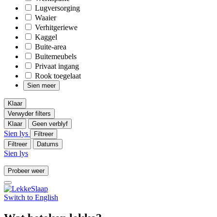
Lugversorging
Waaier
Verhitgeriewe
Kaggel
Buite-area
Buitemeubels
Privaat ingang
Rook toegelaat
Sien meer
Klaar
Verwyder filters
Klaar
Geen verblyf
Sien lys
Filtreer
Filtreer
Datums
Sien lys
Probeer weer
Switch to
English