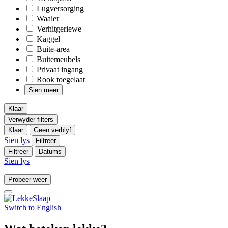
Lugversorging
Waaier
Verhitgeriewe
Kaggel
Buite-area
Buitemeubels
Privaat ingang
Rook toegelaat
Sien meer
Klaar
Verwyder filters
Klaar
Geen verblyf
Sien lys
Filtreer
Filtreer
Datums
Sien lys
Probeer weer
Switch to
English