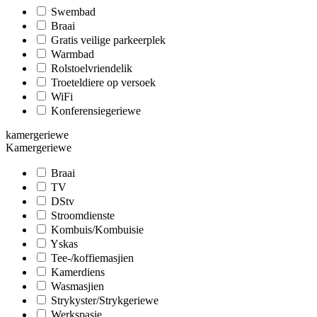
Swembad
Braai
Gratis veilige parkeerplek
Warmbad
Rolstoelvriendelik
Troeteldiere op versoek
WiFi
Konferensiegeriewe
kamergeriewe
Kamergeriewe
Braai
TV
DStv
Stroomdienste
Kombuis/Kombuisie
Yskas
Tee-/koffiemasjien
Kamerdiens
Wasmasjien
Strykyster/Strykgeriewe
Werkspasie