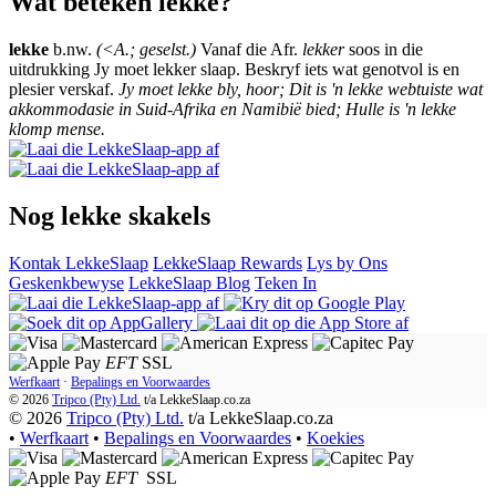
Wat beteken lekke?
lekke
b.nw.
(<A.; geselst.)
Vanaf die Afr.
lekker
soos in die
uitdrukking Jy moet lekker slaap. Beskryf iets wat genotvol is en
plesier verskaf.
Jy moet lekke bly, hoor; Dit is 'n lekke webtuiste wat
akkommodasie in Suid-Afrika en Namibië bied; Hulle is 'n lekke
klomp mense.
Nog lekke skakels
Kontak LekkeSlaap
LekkeSlaap Rewards
Lys by Ons
Geskenkbewyse
LekkeSlaap Blog
Teken In
EFT
SSL
Werfkaart
·
Bepalings en Voorwaardes
© 2026
Tripco (Pty) Ltd.
t/a
LekkeSlaap.co.za
© 2026
Tripco (Pty) Ltd.
t/a LekkeSlaap.co.za
•
Werfkaart
•
Bepalings en Voorwaardes
•
Koekies
EFT
SSL