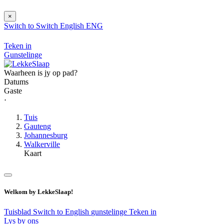
×
Switch to
Switch
English
ENG
Teken in
Gunstelinge
Waarheen is jy op pad?
Datums
Gaste
⋅
Tuis
Gauteng
Johannesburg
Walkerville
Kaart
Welkom by LekkeSlaap!
Tuisblad
Switch to English
gunstelinge
Teken in
Lys by ons