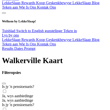
LekkeSlaap Rewards
Koop Geskenkbewyse
LekkeSlaap Blog
Teken aan
Wie Is Ons
Kontak Ons
Welkom by LekkeSlaap!
Tuisblad
Switch to English
gunstelinge
Teken in
Lys by ons
LekkeSlaap Rewards
Koop Geskenkbewyse
LekkeSlaap Blog
Teken aan
Wie Is Ons
Kontak Ons
Results Dates Prompt
Walkerville Kaart
Filteropsies
Is jy 'n pensioenaris?
Ja, wys aanbiedinge
Ja, wys aanbiedinge
Is jy 'n pensioenaris?