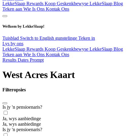
LekkeSlaap Rewards
Koop Geskenkbewyse
LekkeSlaap Blog
Teken aan
Wie Is Ons
Kontak Ons
Welkom by LekkeSlaap!
Tuisblad
Switch to English
gunstelinge
Teken in
Lys by ons
LekkeSlaap Rewards
Koop Geskenkbewyse
LekkeSlaap Blog
Teken aan
Wie Is Ons
Kontak Ons
Results Dates Prompt
West Acres Kaart
Filteropsies
Is jy 'n pensioenaris?
Ja, wys aanbiedinge
Ja, wys aanbiedinge
Is jy 'n pensioenaris?