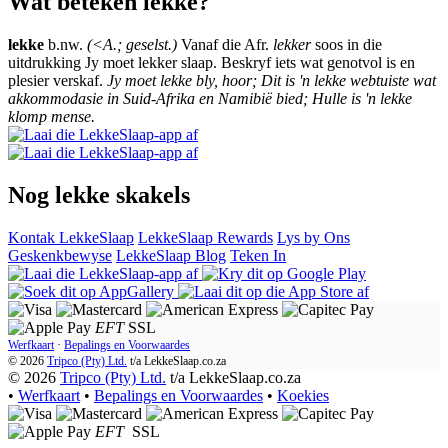
Wat beteken lekke?
lekke
b.nw.
(<A.; geselst.)
Vanaf die Afr.
lekker
soos in die
uitdrukking Jy moet lekker slaap. Beskryf iets wat genotvol is en
plesier verskaf.
Jy moet lekke bly, hoor; Dit is 'n lekke webtuiste wat
akkommodasie in Suid-Afrika en Namibië bied; Hulle is 'n lekke
klomp mense.
Nog lekke skakels
Kontak LekkeSlaap
LekkeSlaap Rewards
Lys by Ons
Geskenkbewyse
LekkeSlaap Blog
Teken In
EFT
SSL
Werfkaart
·
Bepalings en Voorwaardes
© 2026
Tripco (Pty) Ltd.
t/a
LekkeSlaap.co.za
© 2026
Tripco (Pty) Ltd.
t/a LekkeSlaap.co.za
•
Werfkaart
•
Bepalings en Voorwaardes
•
Koekies
EFT
SSL