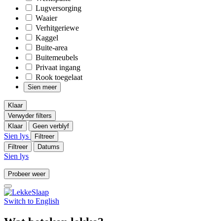
Lugversorging
Waaier
Verhitgeriewe
Kaggel
Buite-area
Buitemeubels
Privaat ingang
Rook toegelaat
Sien meer
Klaar
Verwyder filters
Klaar
Geen verblyf
Sien lys
Filtreer
Filtreer
Datums
Sien lys
Probeer weer
Switch to
English