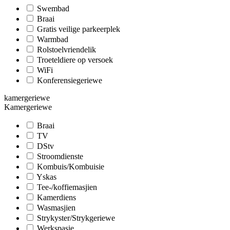
Swembad
Braai
Gratis veilige parkeerplek
Warmbad
Rolstoelvriendelik
Troeteldiere op versoek
WiFi
Konferensiegeriewe
kamergeriewe
Kamergeriewe
Braai
TV
DStv
Stroomdienste
Kombuis/Kombuisie
Yskas
Tee-/koffiemasjien
Kamerdiens
Wasmasjien
Strykyster/Strykgeriewe
Werkspasie