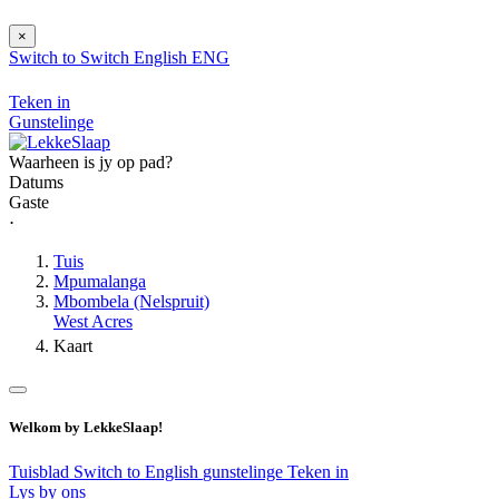
×
Switch to
Switch
English
ENG
Teken in
Gunstelinge
Waarheen is jy op pad?
Datums
Gaste
⋅
Tuis
Mpumalanga
Mbombela (Nelspruit)
West Acres
Kaart
Welkom by LekkeSlaap!
Tuisblad
Switch to English
gunstelinge
Teken in
Lys by ons