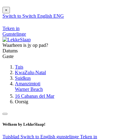
×
Switch to
Switch
English
ENG
Teken in
Gunstelinge
Waarheen is jy op pad?
Datums
Gaste
Tuis
KwaZulu-Natal
Suidkus
Amanzimtoti
Warner Beach
16 Cabanas del Mar
Oorsig
Welkom by LekkeSlaap!
Tuisblad
Switch to English
gunstelinge
Teken in