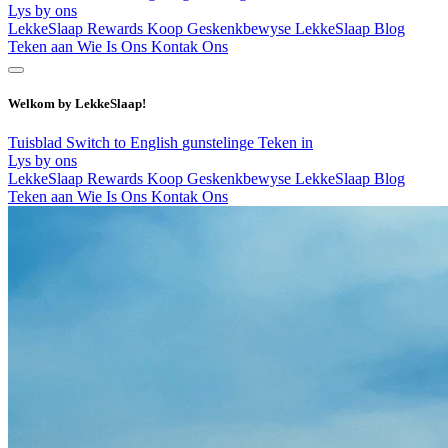
Lys by ons
LekkeSlaap Rewards
Koop Geskenkbewyse
LekkeSlaap Blog
Teken aan
Wie Is Ons
Kontak Ons
Welkom by LekkeSlaap!
Tuisblad
Switch to English
gunstelinge
Teken in
Lys by ons
LekkeSlaap Rewards
Koop Geskenkbewyse
LekkeSlaap Blog
Teken aan
Wie Is Ons
Kontak Ons