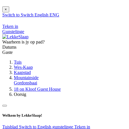
×
Switch to
Switch
English
ENG
Teken in
Gunstelinge
Waarheen is jy op pad?
Datums
Gaste
Tuis
Wes-Kaap
Kaapstad
Mountainside
Gordonsbaai
18 on Kloof Guest House
Oorsig
Welkom by LekkeSlaap!
Tuisblad
Switch to English
gunstelinge
Teken in