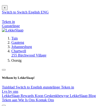
×
Switch to
Switch
English
ENG
Teken in
Gunstelinge
Tuis
Gauteng
Johannesburg
Chartwell
255 Birchwood Village
Oorsig
Welkom by LekkeSlaap!
Tuisblad
Switch to English
gunstelinge
Teken in
Lys by ons
LekkeSlaap Rewards
Koop Geskenkbewyse
LekkeSlaap Blog
Teken aan
Wie Is Ons
Kontak Ons