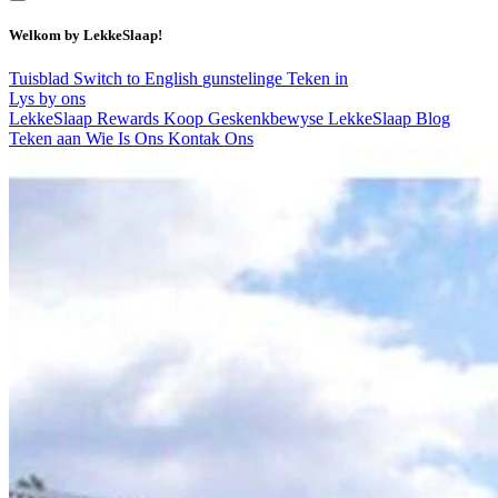
Welkom by LekkeSlaap!
Tuisblad
Switch to English
gunstelinge
Teken in
Lys by ons
LekkeSlaap Rewards
Koop Geskenkbewyse
LekkeSlaap Blog
Teken aan
Wie Is Ons
Kontak Ons