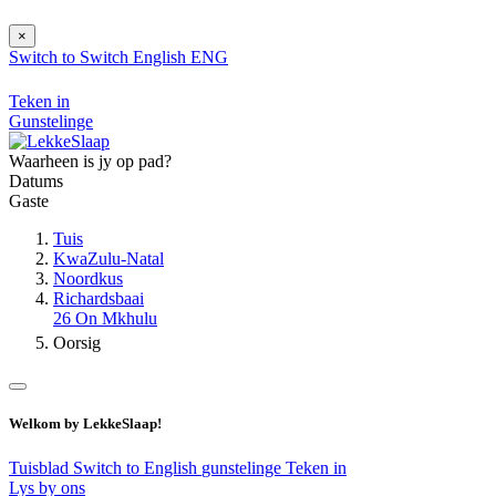
×
Switch to
Switch
English
ENG
Teken in
Gunstelinge
Waarheen is jy op pad?
Datums
Gaste
Tuis
KwaZulu-Natal
Noordkus
Richardsbaai
26 On Mkhulu
Oorsig
Welkom by LekkeSlaap!
Tuisblad
Switch to English
gunstelinge
Teken in
Lys by ons