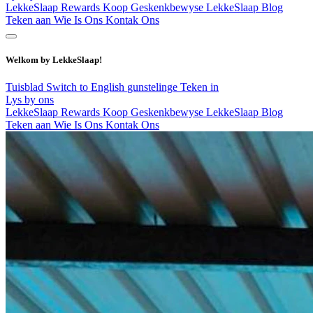
LekkeSlaap Rewards
Koop Geskenkbewyse
LekkeSlaap Blog
Teken aan
Wie Is Ons
Kontak Ons
Welkom by LekkeSlaap!
Tuisblad
Switch to English
gunstelinge
Teken in
Lys by ons
LekkeSlaap Rewards
Koop Geskenkbewyse
LekkeSlaap Blog
Teken aan
Wie Is Ons
Kontak Ons