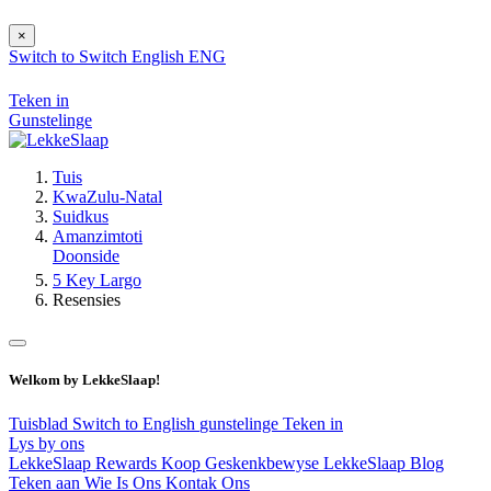
×
Switch to
Switch
English
ENG
Teken in
Gunstelinge
Tuis
KwaZulu-Natal
Suidkus
Amanzimtoti
Doonside
5 Key Largo
Resensies
Welkom by LekkeSlaap!
Tuisblad
Switch to English
gunstelinge
Teken in
Lys by ons
LekkeSlaap Rewards
Koop Geskenkbewyse
LekkeSlaap Blog
Teken aan
Wie Is Ons
Kontak Ons