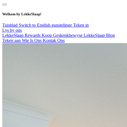
Welkom by LekkeSlaap!
Tuisblad
Switch to English
gunstelinge
Teken in
Lys by ons
LekkeSlaap Rewards
Koop Geskenkbewyse
LekkeSlaap Blog
Teken aan
Wie Is Ons
Kontak Ons