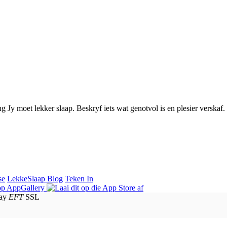
g Jy moet lekker slaap. Beskryf iets wat genotvol is en plesier verskaf.
se
LekkeSlaap Blog
Teken In
EFT
SSL