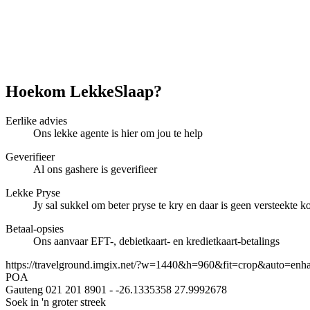
Hoekom LekkeSlaap?
Eerlike advies
Ons lekke agente is hier om jou te help
Geverifieer
Al ons gashere is geverifieer
Lekke Pryse
Jy sal sukkel om beter pryse te kry en daar is geen versteekte ko
Betaal-opsies
Ons aanvaar EFT-, debietkaart- en kredietkaart-betalings
https://travelground.imgix.net/?w=1440&h=960&fit=crop&auto=enh
POA
Gauteng
021 201 8901
-
-26.1335358
27.9992678
Soek in 'n groter streek