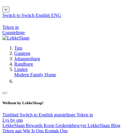
×
Switch to
Switch
English
ENG
Teken in
Gunstelinge
Tuis
Gauteng
Johannesburg
Randburg
Linden
Modern Family Home
Welkom by LekkeSlaap!
Tuisblad
Switch to English
gunstelinge
Teken in
Lys by ons
LekkeSlaap Rewards
Koop Geskenkbewyse
LekkeSlaap Blog
Teken aan
Wie Is Ons
Kontak Ons