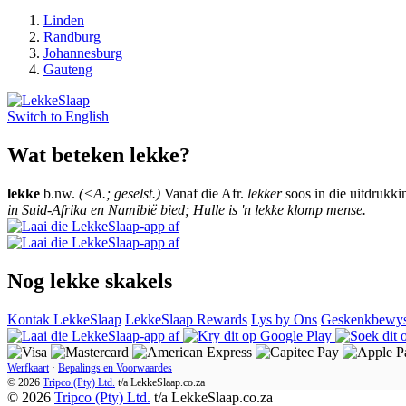
Linden
Randburg
Johannesburg
Gauteng
Switch to
English
Wat beteken lekke?
lekke
b.nw.
(<A.; geselst.)
Vanaf die Afr.
lekker
soos in die uitdrukkin
in Suid-Afrika en Namibië bied; Hulle is 'n lekke klomp mense.
Nog lekke skakels
Kontak LekkeSlaap
LekkeSlaap Rewards
Lys by Ons
Geskenkbewy
Werfkaart
·
Bepalings en Voorwaardes
© 2026
Tripco (Pty) Ltd.
t/a
LekkeSlaap.co.za
© 2026
Tripco (Pty) Ltd.
t/a LekkeSlaap.co.za