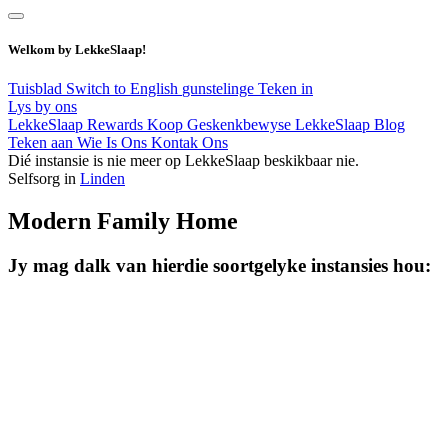
Welkom by LekkeSlaap!
Tuisblad
Switch to English
gunstelinge
Teken in
Lys by ons
LekkeSlaap Rewards
Koop Geskenkbewyse
LekkeSlaap Blog
Teken aan
Wie Is Ons
Kontak Ons
Dié instansie is nie meer op LekkeSlaap beskikbaar nie.
Selfsorg in
Linden
Modern Family Home
Jy mag dalk van hierdie soortgelyke instansies hou: