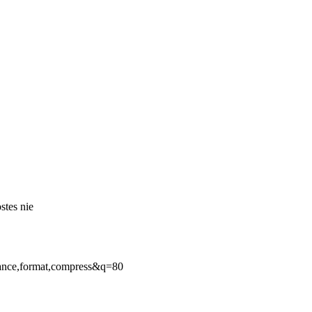
stes nie
ance,format,compress&q=80