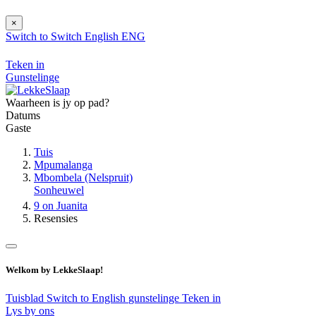
×
Switch to
Switch
English
ENG
Teken in
Gunstelinge
Waarheen is jy op pad?
Datums
Gaste
Tuis
Mpumalanga
Mbombela (Nelspruit)
Sonheuwel
9 on Juanita
Resensies
Welkom by LekkeSlaap!
Tuisblad
Switch to English
gunstelinge
Teken in
Lys by ons