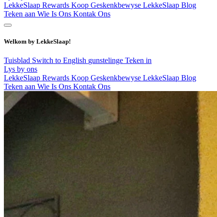
LekkeSlaap Rewards
Koop Geskenkbewyse
LekkeSlaap Blog
Teken aan
Wie Is Ons
Kontak Ons
Welkom by LekkeSlaap!
Tuisblad
Switch to English
gunstelinge
Teken in
Lys by ons
LekkeSlaap Rewards
Koop Geskenkbewyse
LekkeSlaap Blog
Teken aan
Wie Is Ons
Kontak Ons