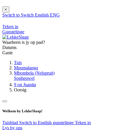
×
Switch to
Switch
English
ENG
Teken in
Gunstelinge
Waarheen is jy op pad?
Datums
Gaste
Tuis
Mpumalanga
Mbombela (Nelspruit)
Sonheuwel
9 on Juanita
Oorsig
Welkom by LekkeSlaap!
Tuisblad
Switch to English
gunstelinge
Teken in
Lys by ons