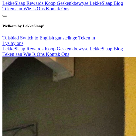
LekkeSlaap Rewards
Koop Geskenkbewyse
LekkeSlaap Blog
Teken aan
Wie Is Ons
Kontak Ons
Welkom by LekkeSlaap!
Tuisblad
Switch to English
gunstelinge
Teken in
Lys by ons
LekkeSlaap Rewards
Koop Geskenkbewyse
LekkeSlaap Blog
Teken aan
Wie Is Ons
Kontak Ons