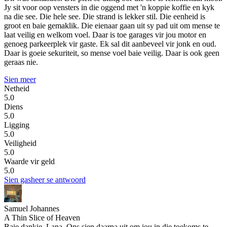
Jy sit voor oop vensters in die oggend met 'n koppie koffie en kyk
na die see. Die hele see. Die strand is lekker stil. Die eenheid is
groot en baie gemaklik. Die eienaar gaan uit sy pad uit om mense te
laat veilig en welkom voel. Daar is toe garages vir jou motor en
genoeg parkeerplek vir gaste. Ek sal dit aanbeveel vir jonk en oud.
Daar is goeie sekuriteit, so mense voel baie veilig. Daar is ook geen
geraas nie.
Sien meer
Netheid
5.0
Diens
5.0
Ligging
5.0
Veiligheid
5.0
Waarde vir geld
5.0
Sien gasheer se antwoord
Samuel Johannes
A Thin Slice of Heaven
Baie dankie, Lana. Ons sien daarna uit om jou in die toekoms te