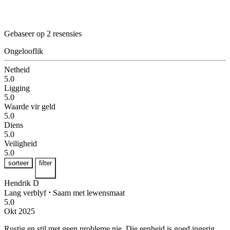
Gebaseer op 2 resensies
Ongelooflik
Netheid
5.0
Ligging
5.0
Waarde vir geld
5.0
Diens
5.0
Veiligheid
5.0
sorteer
filter
Hendrik D
Lang verblyf
⋅
Saam met lewensmaat
5.0
Okt 2025
Rustig en stil met geen probleme nie.
Die eenheid is goed ingerig