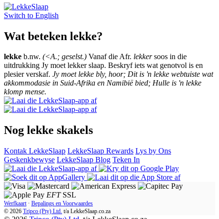
Switch to
English
Wat beteken lekke?
lekke
b.nw.
(<A.; geselst.)
Vanaf die Afr.
lekker
soos in die
uitdrukking Jy moet lekker slaap. Beskryf iets wat genotvol is en
plesier verskaf.
Jy moet lekke bly, hoor; Dit is 'n lekke webtuiste wat
akkommodasie in Suid-Afrika en Namibië bied; Hulle is 'n lekke
klomp mense.
Nog lekke skakels
Kontak LekkeSlaap
LekkeSlaap Rewards
Lys by Ons
Geskenkbewyse
LekkeSlaap Blog
Teken In
EFT
SSL
Werfkaart
·
Bepalings en Voorwaardes
© 2026
Tripco (Pty) Ltd.
t/a
LekkeSlaap.co.za