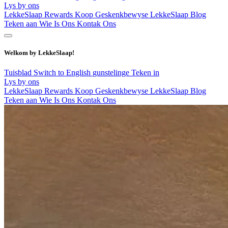
Lys by ons
LekkeSlaap Rewards
Koop Geskenkbewyse
LekkeSlaap Blog
Teken aan
Wie Is Ons
Kontak Ons
Welkom by LekkeSlaap!
Tuisblad
Switch to English
gunstelinge
Teken in
Lys by ons
LekkeSlaap Rewards
Koop Geskenkbewyse
LekkeSlaap Blog
Teken aan
Wie Is Ons
Kontak Ons