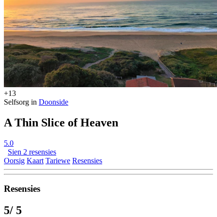
+13
Selfsorg in
Doonside
A Thin Slice of Heaven
5.0
Sien 2 resensies
Oorsig
Kaart
Tariewe
Resensies
Resensies
5
/ 5