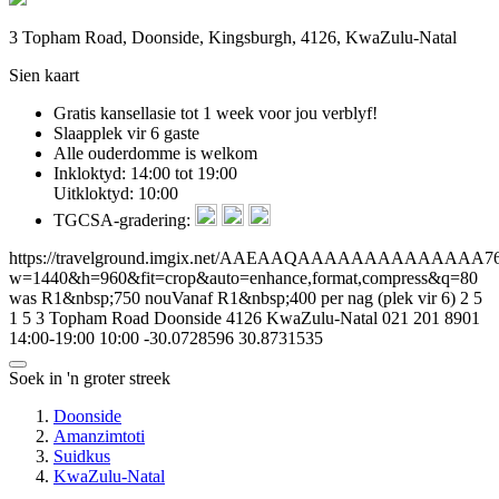
3 Topham Road, Doonside, Kingsburgh, 4126, KwaZulu-Natal
Sien kaart
Gratis kansellasie
tot 1 week voor jou verblyf!
Slaapplek vir 6 gaste
Alle ouderdomme is welkom
Inkloktyd: 14:00 tot 19:00
Uitkloktyd: 10:00
TGCSA-gradering:
https://travelground.imgix.net/AAEAAQAAAAAAAAAAAAAA76e9
w=1440&h=960&fit=crop&auto=enhance,format,compress&q=80
was R1&nbsp;750 nouVanaf R1&nbsp;400 per nag (plek vir 6)
2
5
1
5
3 Topham Road
Doonside
4126
KwaZulu-Natal
021 201 8901
14:00-19:00
10:00
-30.0728596
30.8731535
Soek in 'n groter streek
Doonside
Amanzimtoti
Suidkus
KwaZulu-Natal