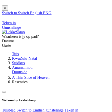
×
Switch to
Switch
English
ENG
Teken in
Gunstelinge
Waarheen is jy op pad?
Datums
Gaste
Tuis
KwaZulu-Natal
Suidkus
Amanzimtoti
Doonside
A Thin Slice of Heaven
Resensies
Welkom by LekkeSlaap!
Tuisblad
Switch to English
gunstelinge
Teken in