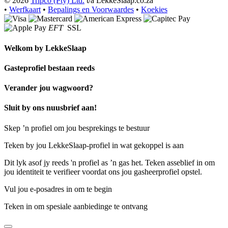
© 2026
Tripco (Pty) Ltd.
t/a LekkeSlaap.co.za
•
Werfkaart
•
Bepalings en Voorwaardes
•
Koekies
EFT
SSL
Welkom by
LekkeSlaap
Gasteprofiel bestaan ​​reeds
Verander jou wagwoord?
Sluit by ons nuusbrief aan!
Skep ’n profiel om jou besprekings te bestuur
Teken by jou LekkeSlaap-profiel in wat gekoppel is aan
Dit lyk asof jy reeds 'n profiel as ’n gas het. Teken asseblief in om
jou identiteit te verifieer voordat ons jou gasheerprofiel opstel.
Vul jou e-posadres in om te begin
Teken in om spesiale aanbiedinge te ontvang