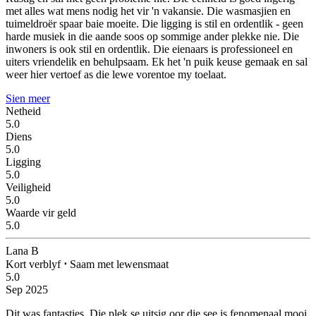
met alles wat mens nodig het vir 'n vakansie. Die wasmasjien en
tuimeldroër spaar baie moeite. Die ligging is stil en ordentlik - geen
harde musiek in die aande soos op sommige ander plekke nie. Die
inwoners is ook stil en ordentlik. Die eienaars is professioneel en
uiters vriendelik en behulpsaam. Ek het 'n puik keuse gemaak en sal
weer hier vertoef as die lewe vorentoe my toelaat.
Sien meer
Netheid
5.0
Diens
5.0
Ligging
5.0
Veiligheid
5.0
Waarde vir geld
5.0
Lana B
Kort verblyf
⋅
Saam met lewensmaat
5.0
Sep 2025
Dit was fantasties.
Die plek se uitsig oor die see is fenomenaal mooi.