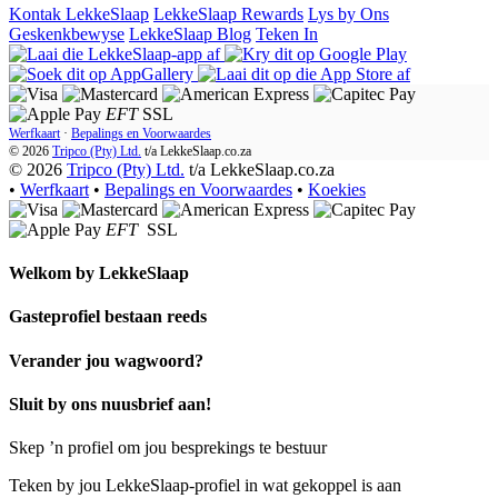
Kontak LekkeSlaap
LekkeSlaap Rewards
Lys by Ons
Geskenkbewyse
LekkeSlaap Blog
Teken In
EFT
SSL
Werfkaart
·
Bepalings en Voorwaardes
© 2026
Tripco (Pty) Ltd.
t/a
LekkeSlaap.co.za
© 2026
Tripco (Pty) Ltd.
t/a LekkeSlaap.co.za
•
Werfkaart
•
Bepalings en Voorwaardes
•
Koekies
EFT
SSL
Welkom by
LekkeSlaap
Gasteprofiel bestaan ​​reeds
Verander jou wagwoord?
Sluit by ons nuusbrief aan!
Skep ’n profiel om jou besprekings te bestuur
Teken by jou LekkeSlaap-profiel in wat gekoppel is aan