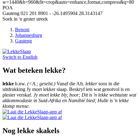
w=1440&h=960&fit=crop&auto=enhance,format,compress&q=80
POA
Gauteng
021 201 8901
-
-26.1495904
28.3143147
Soek in 'n groter streek
Benoni
Johannesburg
Gauteng
Switch to
English
Wat beteken lekke?
lekke
b.nw.
(<A.; geselst.)
Vanaf die Afr.
lekker
soos in die
uitdrukking Jy moet lekker slaap. Beskryf iets wat genotvol is en
plesier verskaf.
Jy moet lekke bly, hoor; Dit is 'n lekke webtuiste wat
akkommodasie in Suid-Afrika en Namibië bied; Hulle is 'n lekke
klomp mense.
Nog lekke skakels