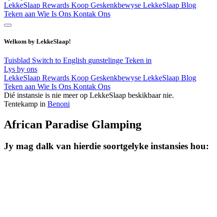
LekkeSlaap Rewards
Koop Geskenkbewyse
LekkeSlaap Blog
Teken aan
Wie Is Ons
Kontak Ons
Welkom by LekkeSlaap!
Tuisblad
Switch to English
gunstelinge
Teken in
Lys by ons
LekkeSlaap Rewards
Koop Geskenkbewyse
LekkeSlaap Blog
Teken aan
Wie Is Ons
Kontak Ons
Dié instansie is nie meer op LekkeSlaap beskikbaar nie.
Tentekamp in
Benoni
African Paradise Glamping
Jy mag dalk van hierdie soortgelyke instansies hou: