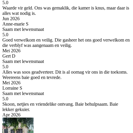
5.0
Waarde vir geld.
Ons was gemaklik, die kamer is knus, maar daar is
alles wat nodig is.
Jun 2026
Anne-marie S
Saam met lewensmaat
5.0
Goed verwelkom en veilig.
Die gasheer het ons goed verwelkom en
die verblyf was aangenaam en veilig.
Mei 2026
Gert D
Saam met lewensmaat
5.0
Alles was soos geadverteer. Dit is al oornag vir ons in die toekoms.
Weereens baie goed en tevrede.
Mei 2026
Lorraine S
Saam met lewensmaat
5.0
Skoon, netjies en vriendelike ontvang. Baie behulpsaam.
Baie
lekker gekuier.
Apr 2026