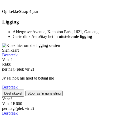
Op LekkeSlaap
4 jaar
Ligging
Aldergrove Avenue, Kempton Park, 1621, Gauteng
Gaste dink AeroStay het ’n
uitstekende ligging
Sien kaart
Bespreek
Vanaf
R600
per nag (plek vir 2)
Jy sal nog nie hoef te betaal nie
Bespreek
Deel skakel
Stoor as ’n gunsteling
Vanaf
Vanaf
R600
per nag (plek vir 2)
Bespreek