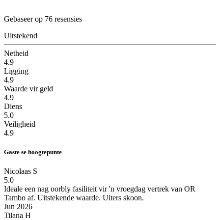
Gebaseer op 76 resensies
Uitstekend
Netheid
4.9
Ligging
4.9
Waarde vir geld
4.9
Diens
5.0
Veiligheid
4.9
Gaste se hoogtepunte
Nicolaas S
5.0
Ideale een nag oorbly fasiliteit vir 'n vroegdag vertrek van OR
Tambo af.
Uitstekende waarde. Uiters skoon.
Jun 2026
Tilana H