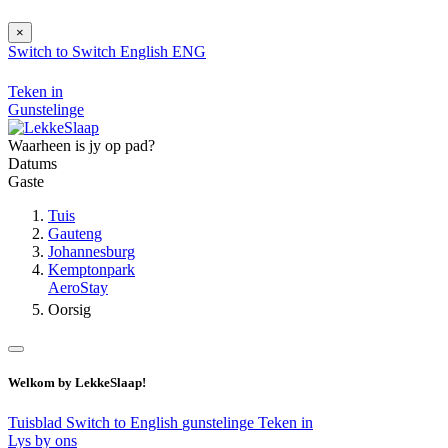
×
Switch to
Switch
English
ENG
Teken in
Gunstelinge
Waarheen is jy op pad?
Datums
Gaste
Tuis
Gauteng
Johannesburg
Kemptonpark
AeroStay
Oorsig
Welkom by LekkeSlaap!
Tuisblad
Switch to English
gunstelinge
Teken in
Lys by ons