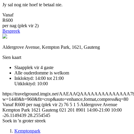
Jy sal nog nie hoef te betaal nie.
Vanaf
R600
per nag (plek vir 2)
Bespreek
Aldergrove Avenue, Kempton Park, 1621, Gauteng
Sien kaart
Slaapplek vir 4 gaste
Alle ouderdomme is welkom
Inkloktyd: 14:00 tot 21:00
Uitkloktyd: 10:00
https://travelground.imgix.net/AAEAAQAAAAAAAAAAAAAA7b549
w=1440&h=960&fit=crop&auto=enhance,format,compress&q=80
Vanaf R600 per nag (plek vir 2)
76
5
1
5
Aldergrove Avenue
Kempton Park
1621
Gauteng
021 201 8901
14:00-21:00
10:00
-26.1149439
28.2554545
Soek in 'n groter streek
Kemptonpark