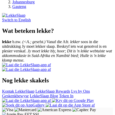
Johannesburg
Gauteng
Switch to
English
Wat beteken lekke?
lekke
b.nw.
(<A.; geselst.)
Vanaf die Afr.
lekker
soos in die
uitdrukking Jy moet lekker slaap. Beskryf iets wat genotvol is en
plesier verskaf.
Jy moet lekke bly, hoor; Dit is 'n lekke webtuiste wat
akkommodasie in Suid-Afrika en Namibië bied; Hulle is 'n lekke
klomp mense.
Nog lekke skakels
Kontak LekkeSlaap
LekkeSlaap Rewards
Lys by Ons
Geskenkbewyse
LekkeSlaap Blog
Teken In
EFT
SSL