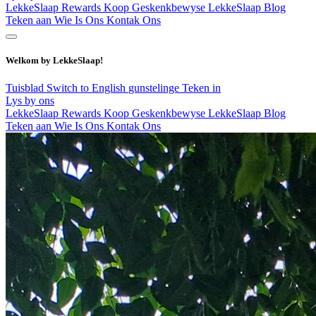
LekkeSlaap Rewards
Koop Geskenkbewyse
LekkeSlaap Blog
Teken aan
Wie Is Ons
Kontak Ons
Welkom by LekkeSlaap!
Tuisblad
Switch to English
gunstelinge
Teken in
Lys by ons
LekkeSlaap Rewards
Koop Geskenkbewyse
LekkeSlaap Blog
Teken aan
Wie Is Ons
Kontak Ons