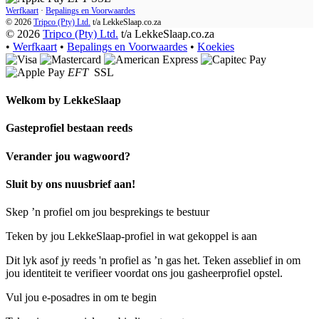
Werfkaart
·
Bepalings en Voorwaardes
© 2026
Tripco (Pty) Ltd.
t/a
LekkeSlaap.co.za
© 2026
Tripco (Pty) Ltd.
t/a LekkeSlaap.co.za
•
Werfkaart
•
Bepalings en Voorwaardes
•
Koekies
EFT
SSL
Welkom by
LekkeSlaap
Gasteprofiel bestaan ​​reeds
Verander jou wagwoord?
Sluit by ons nuusbrief aan!
Skep ’n profiel om jou besprekings te bestuur
Teken by jou LekkeSlaap-profiel in wat gekoppel is aan
Dit lyk asof jy reeds 'n profiel as ’n gas het. Teken asseblief in om
jou identiteit te verifieer voordat ons jou gasheerprofiel opstel.
Vul jou e-posadres in om te begin