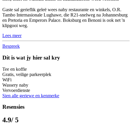
Gaste sal gerieflik geleë wees naby restaurante en winkels, O.R.
Tambo Internasionale Lughawe, die R21-snelweg na Johannesburg
en Pretoria en Emperors Palace. Boksburg en Benoni is ook net 'n
klipgooi weg.
Lees meer
Bespreek
Dít is wat jy hier sal kry
Tee en koffie
Gratis, veilige parkeerplek
WiFi
Wassery naby
Vervoerdienste
Sien alle geriewe en kenmerke
Resensies
4.9
/ 5