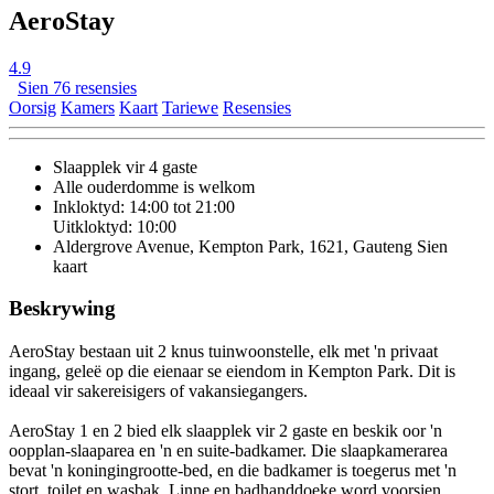
AeroStay
4.9
Sien 76 resensies
Oorsig
Kamers
Kaart
Tariewe
Resensies
Slaapplek vir 4 gaste
Alle ouderdomme is welkom
Inkloktyd: 14:00 tot 21:00
Uitkloktyd: 10:00
Aldergrove Avenue, Kempton Park, 1621, Gauteng
Sien
kaart
Beskrywing
AeroStay bestaan uit 2 knus tuinwoonstelle, elk met 'n privaat
ingang, geleë op die eienaar se eiendom in Kempton Park. Dit is
ideaal vir sakereisigers of vakansiegangers.
AeroStay 1 en 2 bied elk slaapplek vir 2 gaste en beskik oor 'n
oopplan-slaaparea en 'n en suite-badkamer. Die slaapkamerarea
bevat 'n koningingrootte-bed, en die badkamer is toegerus met 'n
stort, toilet en wasbak. Linne en badhanddoeke word voorsien.