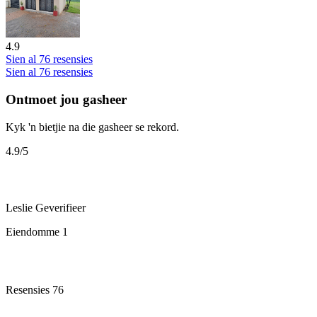
4.9
Sien al 76 resensies
Sien al 76 resensies
Ontmoet jou gasheer
Kyk 'n bietjie na die gasheer se rekord.
4.9
/5
Leslie
Geverifieer
Eiendomme
1
Resensies
76