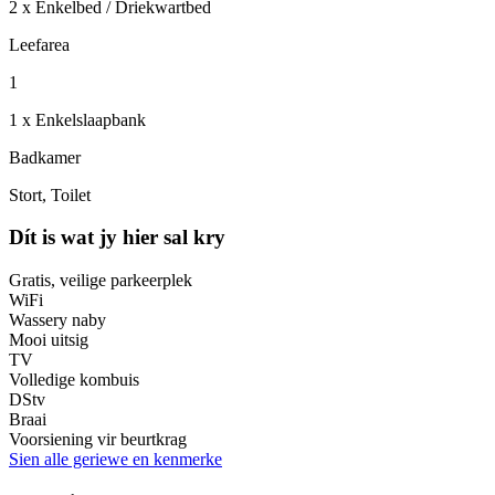
2 x Enkelbed / Driekwartbed
Leefarea
1
1 x Enkelslaapbank
Badkamer
Stort, Toilet
Dít is wat jy hier sal kry
Gratis, veilige parkeerplek
WiFi
Wassery naby
Mooi uitsig
TV
Volledige kombuis
DStv
Braai
Voorsiening vir beurtkrag
Sien alle geriewe en kenmerke