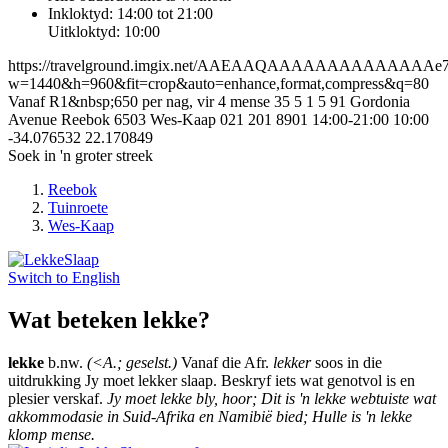
Inkloktyd: 14:00 tot 21:00
Uitkloktyd: 10:00
https://travelground.imgix.net/AAEAAQAAAAAAAAAAAAAAe749
w=1440&h=960&fit=crop&auto=enhance,format,compress&q=80
Vanaf R1&nbsp;650 per nag, vir 4 mense
35
5
1
5
91 Gordonia
Avenue
Reebok
6503
Wes-Kaap
021 201 8901
14:00-21:00
10:00
-34.076532
22.170849
Soek in 'n groter streek
Reebok
Tuinroete
Wes-Kaap
Switch to
English
Wat beteken lekke?
lekke
b.nw.
(<A.; geselst.)
Vanaf die Afr.
lekker
soos in die
uitdrukking Jy moet lekker slaap. Beskryf iets wat genotvol is en
plesier verskaf.
Jy moet lekke bly, hoor; Dit is 'n lekke webtuiste wat
akkommodasie in Suid-Afrika en Namibië bied; Hulle is 'n lekke
klomp mense.