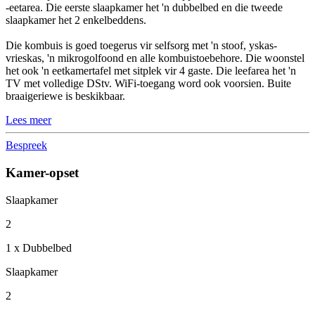
-eetarea. Die eerste slaapkamer het 'n dubbelbed en die tweede
slaapkamer het 2 enkelbeddens.
Die kombuis is goed toegerus vir selfsorg met 'n stoof, yskas-
vrieskas, 'n mikrogolfoond en alle kombuistoebehore. Die woonstel
het ook 'n eetkamertafel met sitplek vir 4 gaste. Die leefarea het 'n
TV met volledige DStv. WiFi-toegang word ook voorsien. Buite
braaigeriewe is beskikbaar.
Lees meer
Bespreek
Kamer-opset
Slaapkamer
2
1 x Dubbelbed
Slaapkamer
2