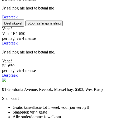
Jy sal nog nie hoef te betaal nie
Bespreek
Deel skakel
Stoor as ’n gunsteling
Vanaf
Vanaf
R1 650
per nag, vir 4 mense
Bespreek
Jy sal nog nie hoef te betaal nie.
Vanaf
R1 650
per nag, vir 4 mense
Bespreek
91 Gordonia Avenue, Reebok, Mossel bay, 6503, Wes-Kaap
Sien kaart
Gratis kansellasie
tot 1 week voor jou verblyf!
Slaapplek vir 4 gaste
Alle ouderdomme is welkom