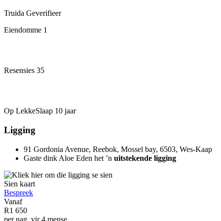
Truida
Geverifieer
Eiendomme
1
Resensies
35
Op LekkeSlaap
10 jaar
Ligging
91 Gordonia Avenue, Reebok, Mossel bay, 6503, Wes-Kaap
Gaste dink Aloe Eden het ’n
uitstekende ligging
Sien kaart
Bespreek
Vanaf
R1 650
per nag, vir 4 mense