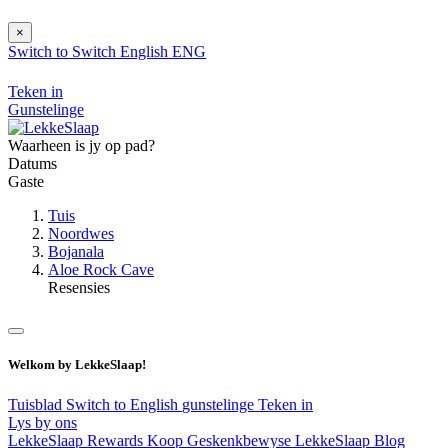
×
Switch to
Switch
English
ENG
Teken in
Gunstelinge
Waarheen is jy op pad?
Datums
Gaste
Tuis
Noordwes
Bojanala
Aloe Rock Cave
Resensies
Welkom by LekkeSlaap!
Tuisblad
Switch to English
gunstelinge
Teken in
Lys by ons
LekkeSlaap Rewards
Koop Geskenkbewyse
LekkeSlaap Blog