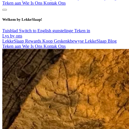
Teken aan
Wie Is Ons
Kontak Ons
Welkom by LekkeSlaap!
Tuisblad
Switch to English
gunstelinge
Teken in
Lys by ons
LekkeSlaap Rewards
Koop Geskenkbewyse
LekkeSlaap Blog
Teken aan
Wie Is Ons
Kontak Ons