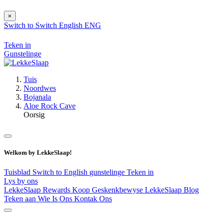
×
Switch to
Switch
English
ENG
Teken in
Gunstelinge
Tuis
Noordwes
Bojanala
Aloe Rock Cave
Oorsig
Welkom by LekkeSlaap!
Tuisblad
Switch to English
gunstelinge
Teken in
Lys by ons
LekkeSlaap Rewards
Koop Geskenkbewyse
LekkeSlaap Blog
Teken aan
Wie Is Ons
Kontak Ons