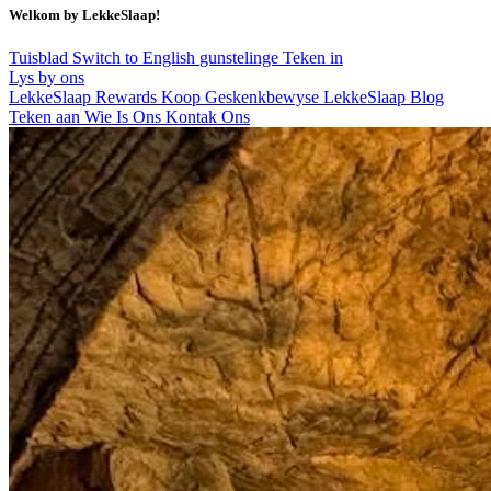
Welkom by LekkeSlaap!
Tuisblad
Switch to English
gunstelinge
Teken in
Lys by ons
LekkeSlaap Rewards
Koop Geskenkbewyse
LekkeSlaap Blog
Teken aan
Wie Is Ons
Kontak Ons