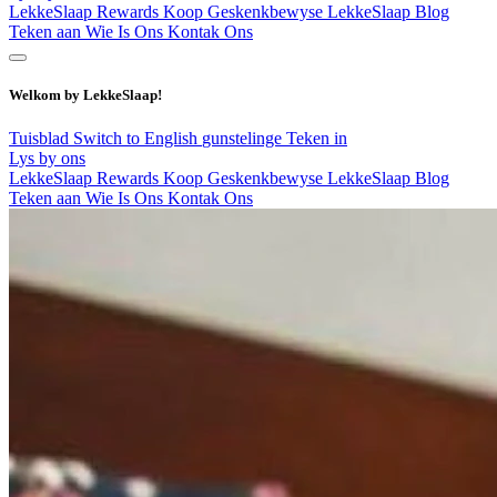
LekkeSlaap Rewards
Koop Geskenkbewyse
LekkeSlaap Blog
Teken aan
Wie Is Ons
Kontak Ons
Welkom by LekkeSlaap!
Tuisblad
Switch to English
gunstelinge
Teken in
Lys by ons
LekkeSlaap Rewards
Koop Geskenkbewyse
LekkeSlaap Blog
Teken aan
Wie Is Ons
Kontak Ons