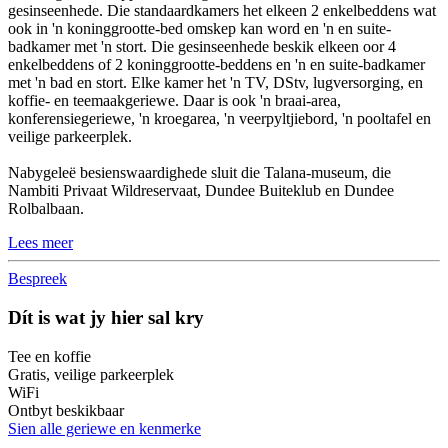
gesinseenhede. Die standaardkamers het elkeen 2 enkelbeddens wat
ook in 'n koninggrootte-bed omskep kan word en 'n en suite-
badkamer met 'n stort. Die gesinseenhede beskik elkeen oor 4
enkelbeddens of 2 koninggrootte-beddens en 'n en suite-badkamer
met 'n bad en stort. Elke kamer het 'n TV, DStv, lugversorging, en
koffie- en teemaakgeriewe. Daar is ook 'n braai-area,
konferensiegeriewe, 'n kroegarea, 'n veerpyltjiebord, 'n pooltafel en
veilige parkeerplek.
Nabygeleë besienswaardighede sluit die Talana-museum, die
Nambiti Privaat Wildreservaat, Dundee Buiteklub en Dundee
Rolbalbaan.
Lees meer
Bespreek
Dít is wat jy hier sal kry
Tee en koffie
Gratis, veilige parkeerplek
WiFi
Ontbyt beskikbaar
Sien alle geriewe en kenmerke