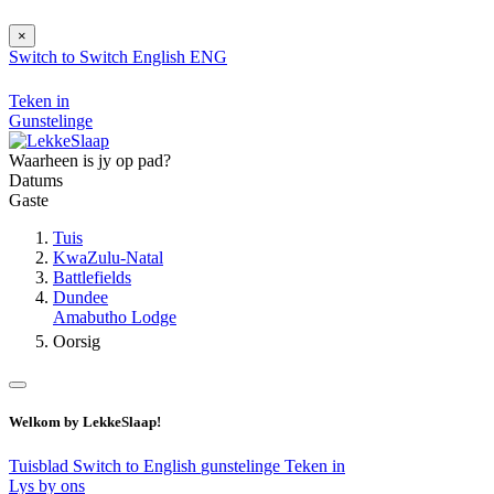
×
Switch to
Switch
English
ENG
Teken in
Gunstelinge
Waarheen is jy op pad?
Datums
Gaste
Tuis
KwaZulu-Natal
Battlefields
Dundee
Amabutho Lodge
Oorsig
Welkom by LekkeSlaap!
Tuisblad
Switch to English
gunstelinge
Teken in
Lys by ons