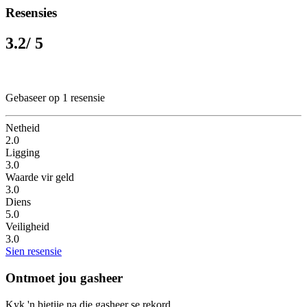
Resensies
3.2
/ 5
Gebaseer op 1 resensie
Netheid
2.0
Ligging
3.0
Waarde vir geld
3.0
Diens
5.0
Veiligheid
3.0
Sien resensie
Ontmoet jou gasheer
Kyk 'n bietjie na die gasheer se rekord.