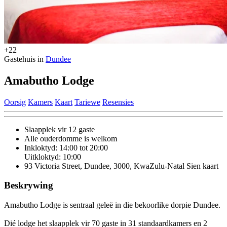
+22
Gastehuis in
Dundee
Amabutho Lodge
Oorsig
Kamers
Kaart
Tariewe
Resensies
Slaapplek vir 12 gaste
Alle ouderdomme is welkom
Inkloktyd: 14:00 tot 20:00
Uitkloktyd: 10:00
93 Victoria Street, Dundee, 3000, KwaZulu-Natal
Sien kaart
Beskrywing
Amabutho Lodge is sentraal geleë in die bekoorlike dorpie Dundee.
Dié lodge het slaapplek vir 70 gaste in 31 standaardkamers en 2