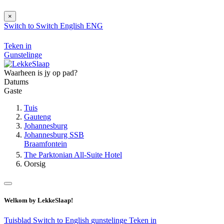
×
Switch to
Switch
English
ENG
Teken in
Gunstelinge
Waarheen is jy op pad?
Datums
Gaste
Tuis
Gauteng
Johannesburg
Johannesburg SSB
Braamfontein
The Parktonian All-Suite Hotel
Oorsig
Welkom by LekkeSlaap!
Tuisblad
Switch to English
gunstelinge
Teken in