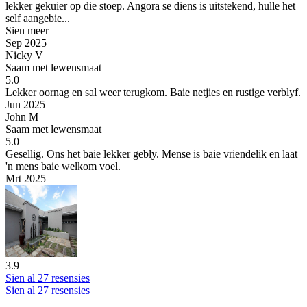
lekker gekuier op die stoep. Angora se diens is uitstekend, hulle het
self aangebie...
Sien meer
Sep 2025
Nicky V
Saam met lewensmaat
5.0
Lekker oornag en sal weer terugkom.
Baie netjies en rustige verblyf.
Jun 2025
John M
Saam met lewensmaat
5.0
Gesellig.
Ons het baie lekker gebly. Mense is baie vriendelik en laat
'n mens baie welkom voel.
Mrt 2025
3.9
Sien al 27 resensies
Sien al 27 resensies