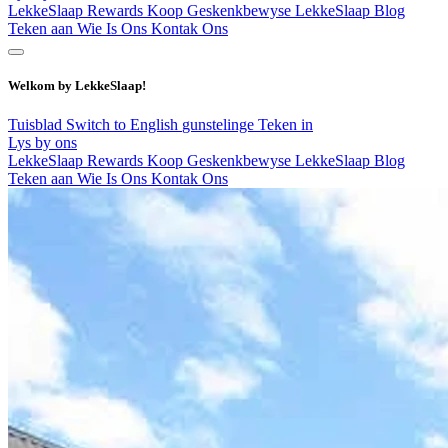
LekkeSlaap Rewards
Koop Geskenkbewyse
LekkeSlaap Blog
Teken aan
Wie Is Ons
Kontak Ons
Welkom by LekkeSlaap!
Tuisblad
Switch to English
gunstelinge
Teken in
Lys by ons
LekkeSlaap Rewards
Koop Geskenkbewyse
LekkeSlaap Blog
Teken aan
Wie Is Ons
Kontak Ons