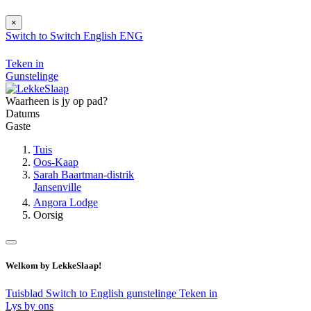
×
Switch to
Switch
English
ENG
Teken in
Gunstelinge
Waarheen is jy op pad?
Datums
Gaste
Tuis
Oos-Kaap
Sarah Baartman-distrik
Jansenville
Angora Lodge
Oorsig
Welkom by LekkeSlaap!
Tuisblad
Switch to English
gunstelinge
Teken in
Lys by ons