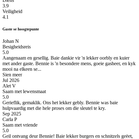
Diens
3.9
Veiligheid
4.1
Gaste se hoogtepunte
Johan N
Besigheidsreis
5.0
Aangenaam en gesellig.
Baie dankie vir 'n lekker oorbly en kuier
met ander gaste. Bennie is 'n besondere mens, goeie gasheer, en kyk
mooi na elkeen se...
Sien meer
Jul 2026
Alet V
Saam met lewensmaat
5.0
Gerieflik, gemaklik.
Ons het lekker gebly. Bennie was baie
hulpvaardig met die hele proses om die sleutel te kry.
Sep 2025
Carla P
Saam met vriende
5.0
Geil ontvang deur Bennie!
Baie lekker burgers en schnitzels geëet,