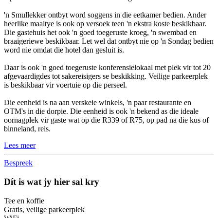
'n Smullekker ontbyt word soggens in die eetkamer bedien. Ander
heerlike maaltye is ook op versoek teen 'n ekstra koste beskikbaar.
Die gastehuis het ook 'n goed toegeruste kroeg, 'n swembad en
braaigeriewe beskikbaar. Let wel dat ontbyt nie op 'n Sondag bedien
word nie omdat die hotel dan gesluit is.
Daar is ook 'n goed toegeruste konferensielokaal met plek vir tot 20
afgevaardigdes tot sakereisigers se beskikking. Veilige parkeerplek
is beskikbaar vir voertuie op die perseel.
Die eenheid is na aan verskeie winkels, 'n paar restaurante en
OTM's in die dorpie. Die eenheid is ook 'n bekend as die ideale
oornagplek vir gaste wat op die R339 of R75, op pad na die kus of
binneland, reis.
Lees meer
Bespreek
Dít is wat jy hier sal kry
Tee en koffie
Gratis, veilige parkeerplek