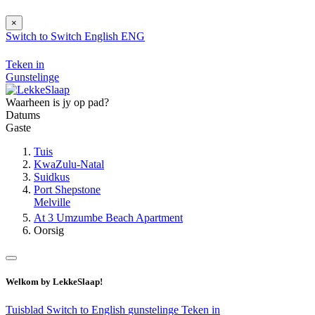
×
Switch to
Switch
English
ENG
Teken in
Gunstelinge
Waarheen is jy op pad?
Datums
Gaste
Tuis
KwaZulu-Natal
Suidkus
Port Shepstone
Melville
At 3 Umzumbe Beach Apartment
Oorsig
Welkom by LekkeSlaap!
Tuisblad
Switch to English
gunstelinge
Teken in