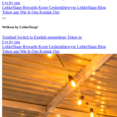
Lys by ons
LekkeSlaap Rewards
Koop Geskenkbewyse
LekkeSlaap Blog
Teken aan
Wie Is Ons
Kontak Ons
Welkom by LekkeSlaap!
Tuisblad
Switch to English
gunstelinge
Teken in
Lys by ons
LekkeSlaap Rewards
Koop Geskenkbewyse
LekkeSlaap Blog
Teken aan
Wie Is Ons
Kontak Ons