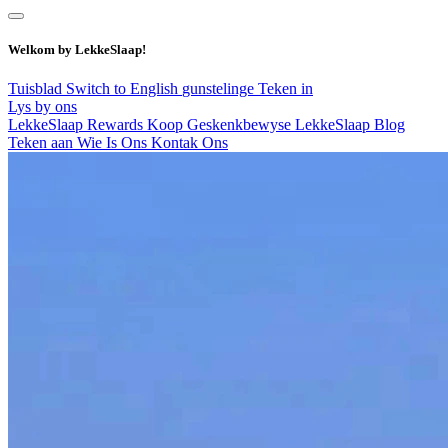
Welkom by LekkeSlaap!
Tuisblad
Switch to English
gunstelinge
Teken in
Lys by ons
LekkeSlaap Rewards
Koop Geskenkbewyse
LekkeSlaap Blog
Teken aan
Wie Is Ons
Kontak Ons