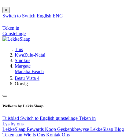
×
Switch to
Switch
English
ENG
Teken in
Gunstelinge
Tuis
KwaZulu-Natal
Suidkus
Margate
Manaba Beach
Beau Vista 4
Oorsig
Welkom by LekkeSlaap!
Tuisblad
Switch to English
gunstelinge
Teken in
Lys by ons
LekkeSlaap Rewards
Koop Geskenkbewyse
LekkeSlaap Blog
Teken aan
Wie Is Ons
Kontak Ons