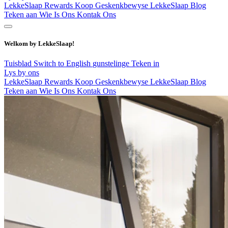
LekkeSlaap Rewards
Koop Geskenkbewyse
LekkeSlaap Blog
Teken aan
Wie Is Ons
Kontak Ons
Welkom by LekkeSlaap!
Tuisblad
Switch to English
gunstelinge
Teken in
Lys by ons
LekkeSlaap Rewards
Koop Geskenkbewyse
LekkeSlaap Blog
Teken aan
Wie Is Ons
Kontak Ons