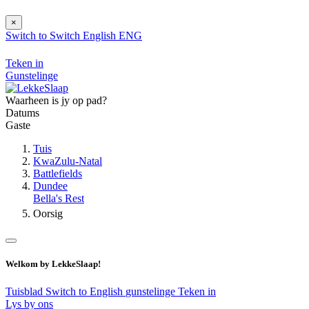
×
Switch to
Switch
English
ENG
Teken in
Gunstelinge
Waarheen is jy op pad?
Datums
Gaste
Tuis
KwaZulu-Natal
Battlefields
Dundee
Bella's Rest
Oorsig
Welkom by LekkeSlaap!
Tuisblad
Switch to English
gunstelinge
Teken in
Lys by ons