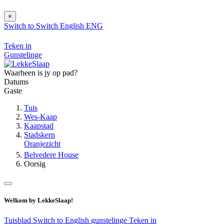
×
Switch to
Switch
English
ENG
Teken in
Gunstelinge
Waarheen is jy op pad?
Datums
Gaste
Tuis
Wes-Kaap
Kaapstad
Stadskern
Oranjezicht
Belvedere House
Oorsig
Welkom by LekkeSlaap!
Tuisblad
Switch to English
gunstelinge
Teken in