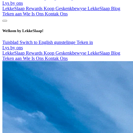
Lys by ons
LekkeSlaap Rewards
Koop Geskenkbewyse
LekkeSlaap Blog
Teken aan
Wie Is Ons
Kontak Ons
Welkom by LekkeSlaap!
Tuisblad
Switch to English
gunstelinge
Teken in
Lys by ons
LekkeSlaap Rewards
Koop Geskenkbewyse
LekkeSlaap Blog
Teken aan
Wie Is Ons
Kontak Ons