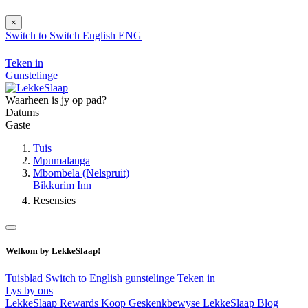
×
Switch to
Switch
English
ENG
Teken in
Gunstelinge
Waarheen is jy op pad?
Datums
Gaste
Tuis
Mpumalanga
Mbombela (Nelspruit)
Bikkurim Inn
Resensies
Welkom by LekkeSlaap!
Tuisblad
Switch to English
gunstelinge
Teken in
Lys by ons
LekkeSlaap Rewards
Koop Geskenkbewyse
LekkeSlaap Blog