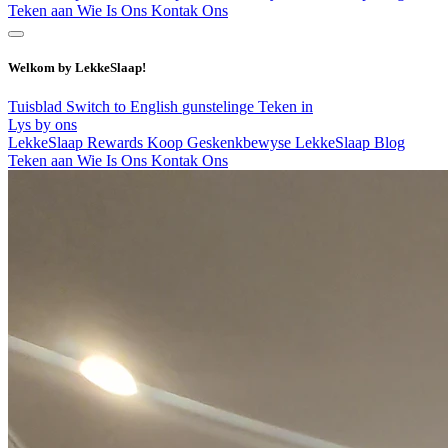
Teken aan
Wie Is Ons
Kontak Ons
Welkom by LekkeSlaap!
Tuisblad
Switch to English
gunstelinge
Teken in
Lys by ons
LekkeSlaap Rewards
Koop Geskenkbewyse
LekkeSlaap Blog
Teken aan
Wie Is Ons
Kontak Ons