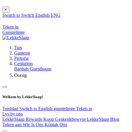
×
Switch to
Switch
English
ENG
Teken in
Gunstelinge
Tuis
Gauteng
Pretoria
Centurion
Baobab Guesthouse
Oorsig
Welkom by LekkeSlaap!
Tuisblad
Switch to English
gunstelinge
Teken in
Lys by ons
LekkeSlaap Rewards
Koop Geskenkbewyse
LekkeSlaap Blog
Teken aan
Wie Is Ons
Kontak Ons