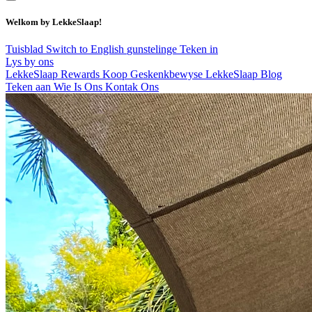
Welkom by LekkeSlaap!
Tuisblad
Switch to English
gunstelinge
Teken in
Lys by ons
LekkeSlaap Rewards
Koop Geskenkbewyse
LekkeSlaap Blog
Teken aan
Wie Is Ons
Kontak Ons