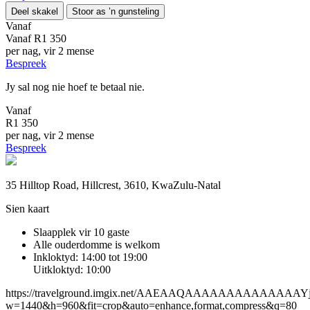
Deel skakel
Stoor as ’n gunsteling
Vanaf
Vanaf
R1 350
per nag, vir 2 mense
Bespreek
Jy sal nog nie hoef te betaal nie.
Vanaf
R1 350
per nag, vir 2 mense
Bespreek
35 Hilltop Road, Hillcrest, 3610, KwaZulu-Natal
Sien kaart
Slaapplek vir 10 gaste
Alle ouderdomme is welkom
Inkloktyd: 14:00 tot 19:00
Uitkloktyd: 10:00
https://travelground.imgix.net/AAEAAQAAAAAAAAAAAAAA
w=1440&h=960&fit=crop&auto=enhance,format,compress&q=80