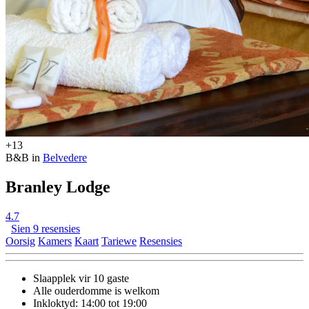
+13
B&B in
Belvedere
Branley Lodge
4.7
Sien 9 resensies
Oorsig
Kamers
Kaart
Tariewe
Resensies
Slaapplek vir 10 gaste
Alle ouderdomme is welkom
Inkloktyd: 14:00 tot 19:00