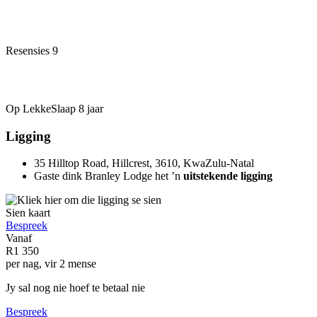
Resensies
9
Op LekkeSlaap
8 jaar
Ligging
35 Hilltop Road, Hillcrest, 3610, KwaZulu-Natal
Gaste dink Branley Lodge het ’n
uitstekende ligging
Sien kaart
Bespreek
Vanaf
R1 350
per nag, vir 2 mense
Jy sal nog nie hoef te betaal nie
Bespreek