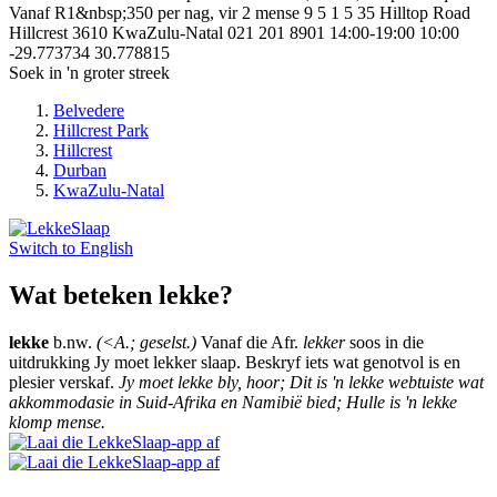
Vanaf R1&nbsp;350 per nag, vir 2 mense
9
5
1
5
35 Hilltop Road
Hillcrest
3610
KwaZulu-Natal
021 201 8901
14:00-19:00
10:00
-29.773734
30.778815
Soek in 'n groter streek
Belvedere
Hillcrest Park
Hillcrest
Durban
KwaZulu-Natal
Switch to
English
Wat beteken lekke?
lekke
b.nw.
(<A.; geselst.)
Vanaf die Afr.
lekker
soos in die
uitdrukking Jy moet lekker slaap. Beskryf iets wat genotvol is en
plesier verskaf.
Jy moet lekke bly, hoor; Dit is 'n lekke webtuiste wat
akkommodasie in Suid-Afrika en Namibië bied; Hulle is 'n lekke
klomp mense.