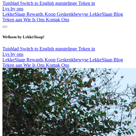
Tuisblad
Switch to English
gunstelinge
Teken in
Lys by ons
LekkeSlaap Rewards
Koop Geskenkbewyse
LekkeSlaap Blog
Teken aan
Wie Is Ons
Kontak Ons
Welkom by LekkeSlaap!
Tuisblad
Switch to English
gunstelinge
Teken in
Lys by ons
LekkeSlaap Rewards
Koop Geskenkbewyse
LekkeSlaap Blog
Teken aan
Wie Is Ons
Kontak Ons