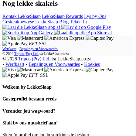
Nog lekke skakels
Kontak LekkeSlaap
LekkeSlaap Rewards
Lys by Ons
Geskenkbewyse
LekkeSlaap Blog
Teken In
EFT
SSL
Werfkaart
·
Bepalings en Voorwaardes
© 2026
Tripco (Pty) Ltd.
t/a
LekkeSlaap.co.za
© 2026
Tripco (Pty) Ltd.
t/a LekkeSlaap.co.za
•
Werfkaart
•
Bepalings en Voorwaardes
•
Koekies
EFT
SSL
Welkom by
LekkeSlaap
Gasteprofiel bestaan ​​reeds
Verander jou wagwoord?
Sluit by ons nuusbrief aan!
Skep ’n profiel om jou besprekings te bestuur