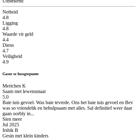
Uitstekend
Netheid
4.8
Ligging
4.8
Waarde vir geld
4.4
Diens
4.7
Veiligheid
4.9
Gaste se hoogtepunte
Merichen K
Saam met lewensmaat
5.0
Baie tuis gevoel.
Was baie tevrede. Ons het baie tuis gevoel en Bev
was so vriendelik en behulpsaam met alles. Sal definitief weer daar
gaan oorbly in...
Sien meer
Jul 2025
Irshik B
Gesin met klein kinders