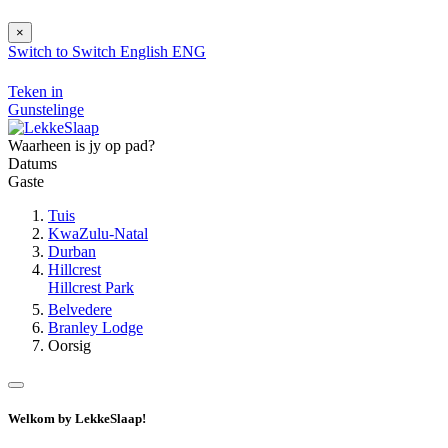
×
Switch to
Switch
English
ENG
Teken in
Gunstelinge
Waarheen is jy op pad?
Datums
Gaste
Tuis
KwaZulu-Natal
Durban
Hillcrest
Hillcrest Park
Belvedere
Branley Lodge
Oorsig
Welkom by LekkeSlaap!