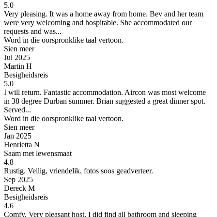
5.0
Very pleasing.
It was a home away from home. Bev and her team
were very welcoming and hospitable. She accommodated our
requests and was...
Word in die oorspronklike taal vertoon.
Sien meer
Jul 2025
Martin H
Besigheidsreis
5.0
I will return.
Fantastic accommodation. Aircon was most welcome
in 38 degree Durban summer. Brian suggested a great dinner spot.
Served...
Word in die oorspronklike taal vertoon.
Sien meer
Jan 2025
Henrietta N
Saam met lewensmaat
4.8
Rustig.
Veilig, vriendelik, fotos soos geadverteer.
Sep 2025
Dereck M
Besigheidsreis
4.6
Comfy.
Very pleasant host, I did find all bathroom and sleeping