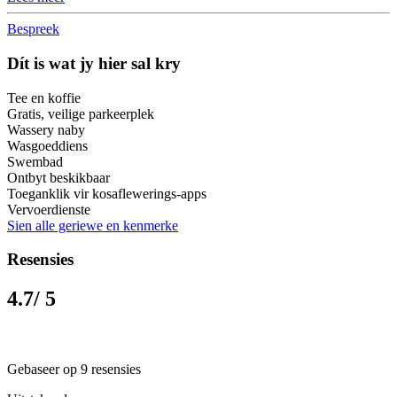
Bespreek
Dít is wat jy hier sal kry
Tee en koffie
Gratis, veilige parkeerplek
Wassery naby
Wasgoeddiens
Swembad
Ontbyt beskikbaar
Toeganklik vir kosaflewerings-apps
Vervoerdienste
Sien alle geriewe en kenmerke
Resensies
4.7
/ 5
Gebaseer op 9 resensies