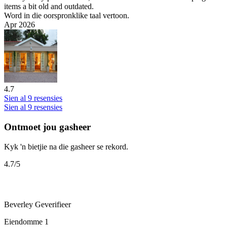
items a bit old and outdated.
Word in die oorspronklike taal vertoon.
Apr 2026
4.7
Sien al 9 resensies
Sien al 9 resensies
Ontmoet jou gasheer
Kyk 'n bietjie na die gasheer se rekord.
4.7
/5
Beverley
Geverifieer
Eiendomme
1