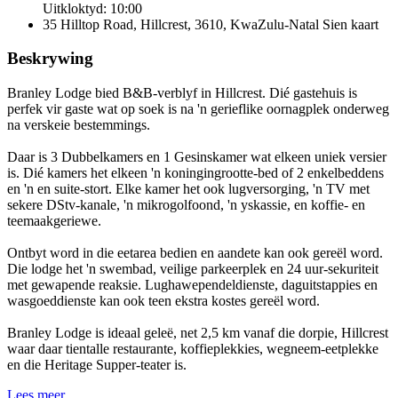
Uitkloktyd: 10:00
35 Hilltop Road, Hillcrest, 3610, KwaZulu-Natal
Sien kaart
Beskrywing
Branley Lodge bied B&B-verblyf in Hillcrest. Dié gastehuis is
perfek vir gaste wat op soek is na 'n gerieflike oornagplek onderweg
na verskeie bestemmings.
Daar is 3 Dubbelkamers en 1 Gesinskamer wat elkeen uniek versier
is. Dié kamers het elkeen 'n koningingrootte-bed of 2 enkelbeddens
en 'n en suite-stort. Elke kamer het ook lugversorging, 'n TV met
sekere DStv-kanale, 'n mikrogolfoond, 'n yskassie, en koffie- en
teemaakgeriewe.
Ontbyt word in die eetarea bedien en aandete kan ook gereël word.
Die lodge het 'n swembad, veilige parkeerplek en 24 uur-sekuriteit
met gewapende reaksie. Lughawependeldienste, daguitstappies en
wasgoeddienste kan ook teen ekstra kostes gereël word.
Branley Lodge is ideaal geleë, net 2,5 km vanaf die dorpie, Hillcrest
waar daar tientalle restaurante, koffieplekkies, wegneem-eetplekke
en die Heritage Supper-teater is.
Lees meer