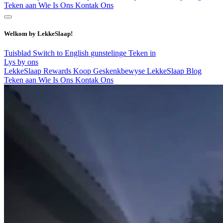
Teken aan
Wie Is Ons
Kontak Ons
Welkom by LekkeSlaap!
Tuisblad
Switch to English
gunstelinge
Teken in
Lys by ons
LekkeSlaap Rewards
Koop Geskenkbewyse
LekkeSlaap Blog
Teken aan
Wie Is Ons
Kontak Ons