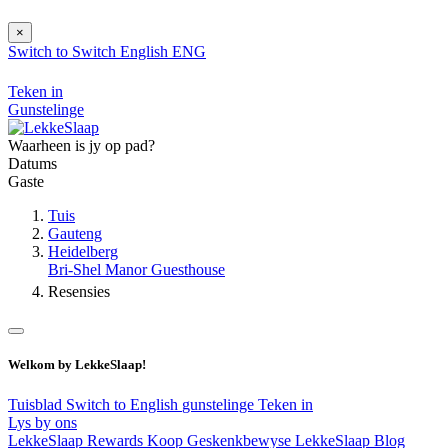
×
Switch to
Switch
English
ENG
Teken in
Gunstelinge
Waarheen is jy op pad?
Datums
Gaste
Tuis
Gauteng
Heidelberg
Bri-Shel Manor Guesthouse
Resensies
Welkom by LekkeSlaap!
Tuisblad
Switch to English
gunstelinge
Teken in
Lys by ons
LekkeSlaap Rewards
Koop Geskenkbewyse
LekkeSlaap Blog