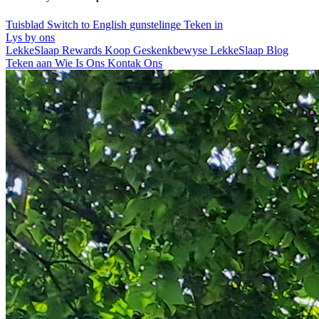
Tuisblad
Switch to English
gunstelinge
Teken in
Lys by ons
LekkeSlaap Rewards
Koop Geskenkbewyse
LekkeSlaap Blog
Teken aan
Wie Is Ons
Kontak Ons