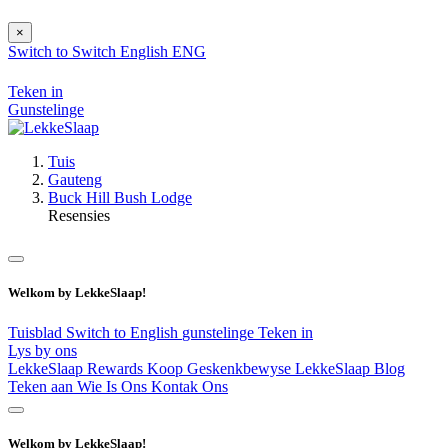
×
Switch to
Switch
English
ENG
Teken in
Gunstelinge
Tuis
Gauteng
Buck Hill Bush Lodge
Resensies
Welkom by LekkeSlaap!
Tuisblad
Switch to English
gunstelinge
Teken in
Lys by ons
LekkeSlaap Rewards
Koop Geskenkbewyse
LekkeSlaap Blog
Teken aan
Wie Is Ons
Kontak Ons
Welkom by LekkeSlaap!