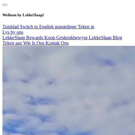
Welkom by LekkeSlaap!
Tuisblad
Switch to English
gunstelinge
Teken in
Lys by ons
LekkeSlaap Rewards
Koop Geskenkbewyse
LekkeSlaap Blog
Teken aan
Wie Is Ons
Kontak Ons