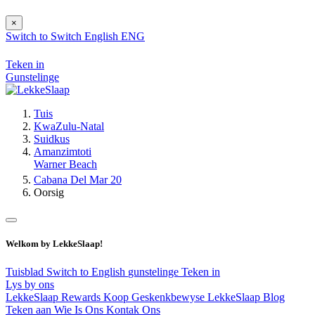
×
Switch to
Switch
English
ENG
Teken in
Gunstelinge
Tuis
KwaZulu-Natal
Suidkus
Amanzimtoti
Warner Beach
Cabana Del Mar 20
Oorsig
Welkom by LekkeSlaap!
Tuisblad
Switch to English
gunstelinge
Teken in
Lys by ons
LekkeSlaap Rewards
Koop Geskenkbewyse
LekkeSlaap Blog
Teken aan
Wie Is Ons
Kontak Ons