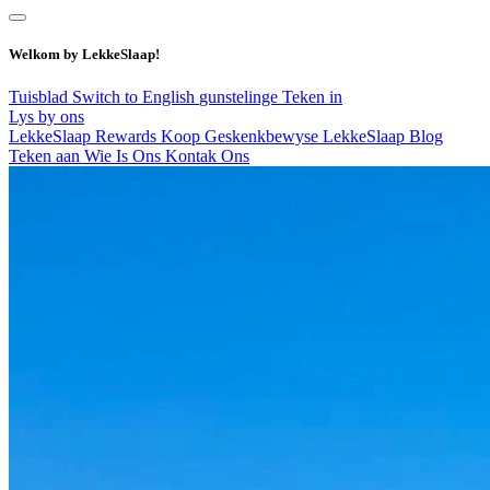
Welkom by LekkeSlaap!
Tuisblad
Switch to English
gunstelinge
Teken in
Lys by ons
LekkeSlaap Rewards
Koop Geskenkbewyse
LekkeSlaap Blog
Teken aan
Wie Is Ons
Kontak Ons