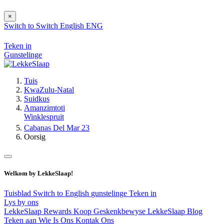
×
Switch to
Switch
English
ENG
Teken in
Gunstelinge
Tuis
KwaZulu-Natal
Suidkus
Amanzimtoti
Winklespruit
Cabanas Del Mar 23
Oorsig
Welkom by LekkeSlaap!
Tuisblad
Switch to English
gunstelinge
Teken in
Lys by ons
LekkeSlaap Rewards
Koop Geskenkbewyse
LekkeSlaap Blog
Teken aan
Wie Is Ons
Kontak Ons