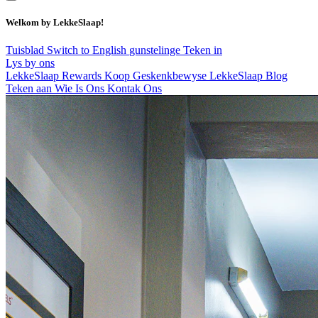
Welkom by LekkeSlaap!
Tuisblad
Switch to English
gunstelinge
Teken in
Lys by ons
LekkeSlaap Rewards
Koop Geskenkbewyse
LekkeSlaap Blog
Teken aan
Wie Is Ons
Kontak Ons