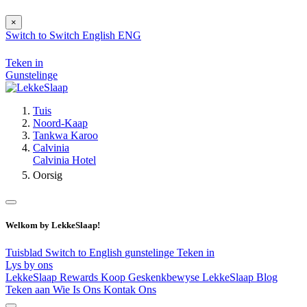
×
Switch to
Switch
English
ENG
Teken in
Gunstelinge
Tuis
Noord-Kaap
Tankwa Karoo
Calvinia
Calvinia Hotel
Oorsig
Welkom by LekkeSlaap!
Tuisblad
Switch to English
gunstelinge
Teken in
Lys by ons
LekkeSlaap Rewards
Koop Geskenkbewyse
LekkeSlaap Blog
Teken aan
Wie Is Ons
Kontak Ons