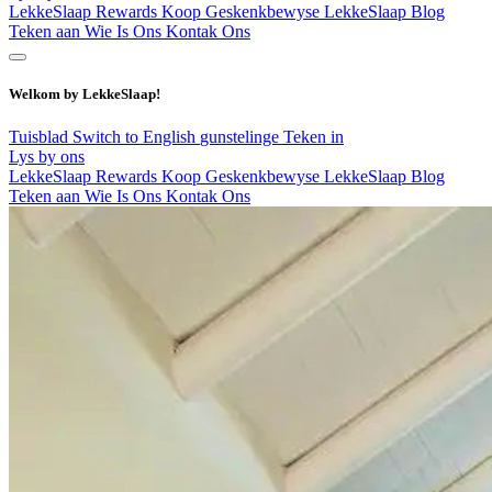
LekkeSlaap Rewards
Koop Geskenkbewyse
LekkeSlaap Blog
Teken aan
Wie Is Ons
Kontak Ons
Welkom by LekkeSlaap!
Tuisblad
Switch to English
gunstelinge
Teken in
Lys by ons
LekkeSlaap Rewards
Koop Geskenkbewyse
LekkeSlaap Blog
Teken aan
Wie Is Ons
Kontak Ons