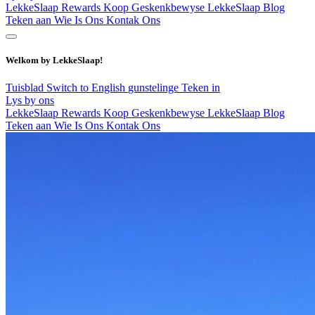
LekkeSlaap Rewards
Koop Geskenkbewyse
LekkeSlaap Blog
Teken aan
Wie Is Ons
Kontak Ons
Welkom by LekkeSlaap!
Tuisblad
Switch to English
gunstelinge
Teken in
Lys by ons
LekkeSlaap Rewards
Koop Geskenkbewyse
LekkeSlaap Blog
Teken aan
Wie Is Ons
Kontak Ons