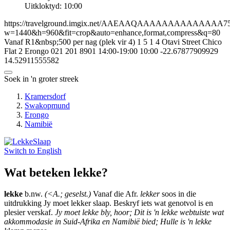
Uitkloktyd: 10:00
https://travelground.imgix.net/AAEAAQAAAAAAAAAAAAAA75fd3
w=1440&h=960&fit=crop&auto=enhance,format,compress&q=80
Vanaf R1&nbsp;500 per nag (plek vir 4)
1
5
1
4
Otavi Street
Chico
Flat 2
Erongo
021 201 8901
14:00-19:00
10:00
-22.67877909929
14.52911555582
Soek in 'n groter streek
Kramersdorf
Swakopmund
Erongo
Namibië
Switch to
English
Wat beteken lekke?
lekke
b.nw.
(<A.; geselst.)
Vanaf die Afr.
lekker
soos in die
uitdrukking Jy moet lekker slaap. Beskryf iets wat genotvol is en
plesier verskaf.
Jy moet lekke bly, hoor; Dit is 'n lekke webtuiste wat
akkommodasie in Suid-Afrika en Namibië bied; Hulle is 'n lekke