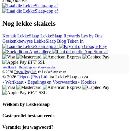
klomp mense.
Nog lekke skakels
Kontak LekkeSlaap
LekkeSlaap Rewards
Lys by Ons
Geskenkbewyse
LekkeSlaap Blog
Teken In
EFT
SSL
Werfkaart
·
Bepalings en Voorwaardes
© 2026
Tripco (Pty) Ltd.
t/a
LekkeSlaap.co.za
© 2026
Tripco (Pty) Ltd.
t/a LekkeSlaap.co.za
•
Werfkaart
•
Bepalings en Voorwaardes
•
Koekies
EFT
SSL
Welkom by
LekkeSlaap
Gasteprofiel bestaan ​​reeds
Verander jou wagwoord?