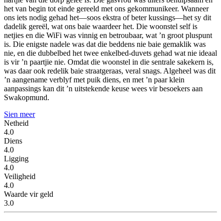
het van begin tot einde gereeld met ons gekommunikeer. Wanneer
ons iets nodig gehad het—soos ekstra of beter kussings—het sy dit
dadelik gereël, wat ons baie waardeer het. Die woonstel self is
netjies en die WiFi was vinnig en betroubaar, wat ’n groot pluspunt
is. Die enigste nadele was dat die beddens nie baie gemaklik was
nie, en die dubbelbed het twee enkelbed-duvets gehad wat nie ideaal
is vir ’n paartjie nie. Omdat die woonstel in die sentrale sakekern is,
was daar ook redelik baie straatgeraas, veral snags. Algeheel was dit
’n aangename verblyf met puik diens, en met ’n paar klein
aanpassings kan dit ’n uitstekende keuse wees vir besoekers aan
Swakopmund.
Sien meer
Netheid
4.0
Diens
4.0
Ligging
4.0
Veiligheid
4.0
Waarde vir geld
3.0