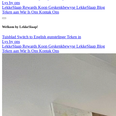
Lys by ons
LekkeSlaap Rewards
Koop Geskenkbewyse
LekkeSlaap Blog
Teken aan
Wie Is Ons
Kontak Ons
Welkom by LekkeSlaap!
Tuisblad
Switch to English
gunstelinge
Teken in
Lys by ons
LekkeSlaap Rewards
Koop Geskenkbewyse
LekkeSlaap Blog
Teken aan
Wie Is Ons
Kontak Ons