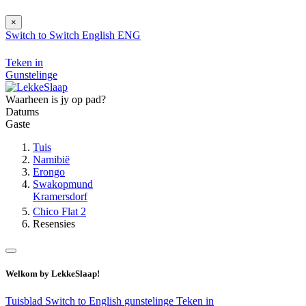
×
Switch to
Switch
English
ENG
Teken in
Gunstelinge
Waarheen is jy op pad?
Datums
Gaste
Tuis
Namibië
Erongo
Swakopmund
Kramersdorf
Chico Flat 2
Resensies
Welkom by LekkeSlaap!
Tuisblad
Switch to English
gunstelinge
Teken in