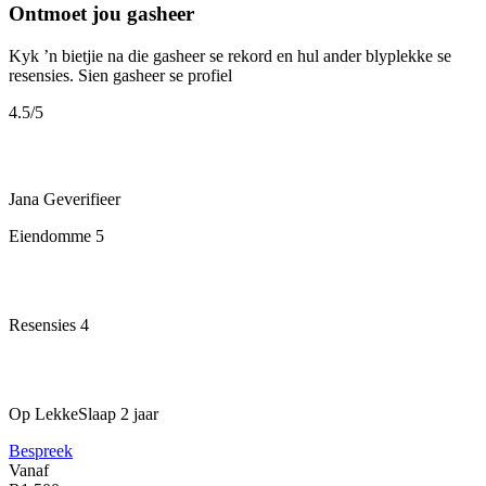
Ontmoet jou gasheer
Kyk ’n bietjie na die gasheer se rekord en hul ander blyplekke se
resensies.
Sien gasheer se profiel
4.5
/5
Jana
Geverifieer
Eiendomme
5
Resensies
4
Op LekkeSlaap
2 jaar
Bespreek
Vanaf