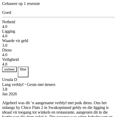
Gebaseer op 1 resensie
Goed
Netheid
4.0
Ligging
4.0
Waarde vir geld
3.0
Diens
4.0
Veiligheid
4.0
sorteer
filter
Ursula D
Lang verblyf
⋅
Gesin met tieners
3.8
Jan 2026
Algeheel was dit ’n aangename verblyf met puik diens.
Ons het
onlangs by Chico Flats 2 in Swakopmund gebly en die ligging is
ideaal vir toegang tot winkels en restaurante, aangesien dit in die
hartjie van die dorp geleë is. Die gasvrou was uiters behulpsaam en