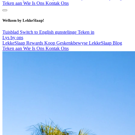
Teken aan
Wie Is Ons
Kontak Ons
Welkom by LekkeSlaap!
Tuisblad
Switch to English
gunstelinge
Teken in
Lys by ons
LekkeSlaap Rewards
Koop Geskenkbewyse
LekkeSlaap Blog
Teken aan
Wie Is Ons
Kontak Ons