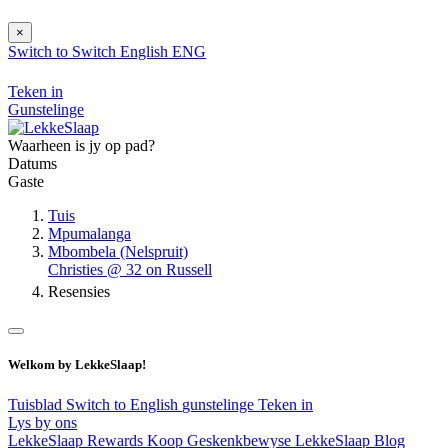
×
Switch to
Switch
English
ENG
Teken in
Gunstelinge
Waarheen is jy op pad?
Datums
Gaste
Tuis
Mpumalanga
Mbombela (Nelspruit)
Christies @ 32 on Russell
Resensies
Welkom by LekkeSlaap!
Tuisblad
Switch to English
gunstelinge
Teken in
Lys by ons
LekkeSlaap Rewards
Koop Geskenkbewyse
LekkeSlaap Blog