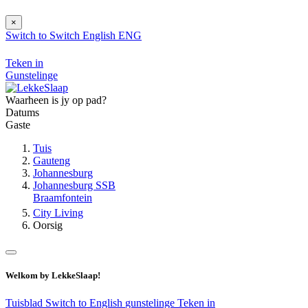
×
Switch to
Switch
English
ENG
Teken in
Gunstelinge
Waarheen is jy op pad?
Datums
Gaste
Tuis
Gauteng
Johannesburg
Johannesburg SSB
Braamfontein
City Living
Oorsig
Welkom by LekkeSlaap!
Tuisblad
Switch to English
gunstelinge
Teken in