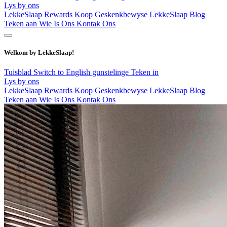
Lys by ons
LekkeSlaap Rewards
Koop Geskenkbewyse
LekkeSlaap Blog
Teken aan
Wie Is Ons
Kontak Ons
Welkom by LekkeSlaap!
Tuisblad
Switch to English
gunstelinge
Teken in
Lys by ons
LekkeSlaap Rewards
Koop Geskenkbewyse
LekkeSlaap Blog
Teken aan
Wie Is Ons
Kontak Ons