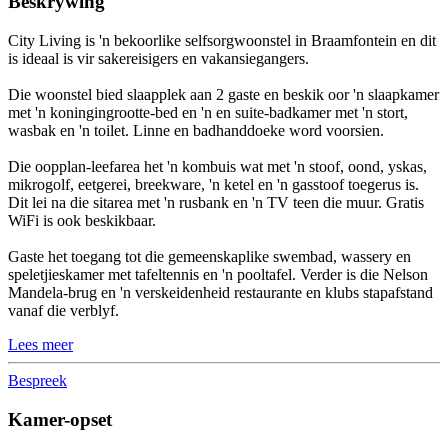
Beskrywing
City Living is 'n bekoorlike selfsorgwoonstel in Braamfontein en dit
is ideaal is vir sakereisigers en vakansiegangers.
Die woonstel bied slaapplek aan 2 gaste en beskik oor 'n slaapkamer
met 'n koningingrootte-bed en 'n en suite-badkamer met 'n stort,
wasbak en 'n toilet. Linne en badhanddoeke word voorsien.
Die oopplan-leefarea het 'n kombuis wat met 'n stoof, oond, yskas,
mikrogolf, eetgerei, breekware, 'n ketel en 'n gasstoof toegerus is.
Dit lei na die sitarea met 'n rusbank en 'n TV teen die muur. Gratis
WiFi is ook beskikbaar.
Gaste het toegang tot die gemeenskaplike swembad, wassery en
speletjieskamer met tafeltennis en 'n pooltafel. Verder is die Nelson
Mandela-brug en 'n verskeidenheid restaurante en klubs stapafstand
vanaf die verblyf.
Lees meer
Bespreek
Kamer-opset