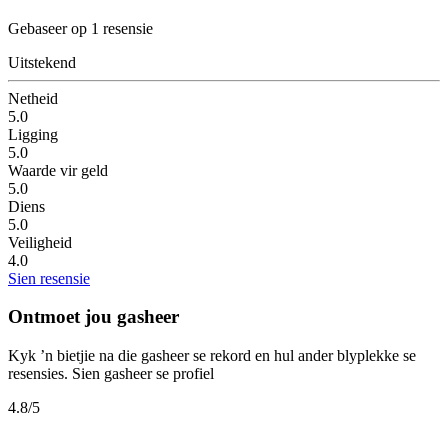
Gebaseer op 1 resensie
Uitstekend
Netheid
5.0
Ligging
5.0
Waarde vir geld
5.0
Diens
5.0
Veiligheid
4.0
Sien resensie
Ontmoet jou gasheer
Kyk ’n bietjie na die gasheer se rekord en hul ander blyplekke se
resensies.
Sien gasheer se profiel
4.8
/5