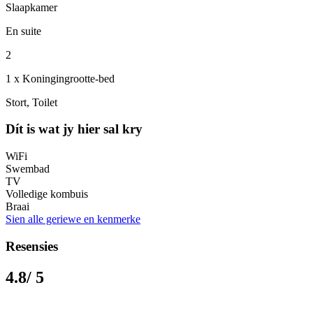
Slaapkamer
En suite
2
1 x Koningingrootte-bed
Stort, Toilet
Dít is wat jy hier sal kry
WiFi
Swembad
TV
Volledige kombuis
Braai
Sien alle geriewe en kenmerke
Resensies
4.8
/ 5