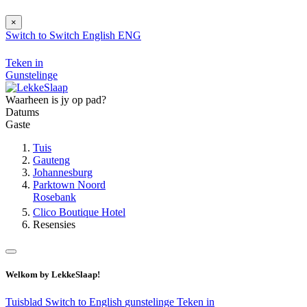
×
Switch to
Switch
English
ENG
Teken in
Gunstelinge
Waarheen is jy op pad?
Datums
Gaste
Tuis
Gauteng
Johannesburg
Parktown Noord
Rosebank
Clico Boutique Hotel
Resensies
Welkom by LekkeSlaap!
Tuisblad
Switch to English
gunstelinge
Teken in