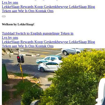
Lys by ons
LekkeSlaap Rewards
Koop Geskenkbewyse
LekkeSlaap Blog
Teken aan
Wie Is Ons
Kontak Ons
Welkom by LekkeSlaap!
Tuisblad
Switch to English
gunstelinge
Teken in
Lys by ons
LekkeSlaap Rewards
Koop Geskenkbewyse
LekkeSlaap Blog
Teken aan
Wie Is Ons
Kontak Ons