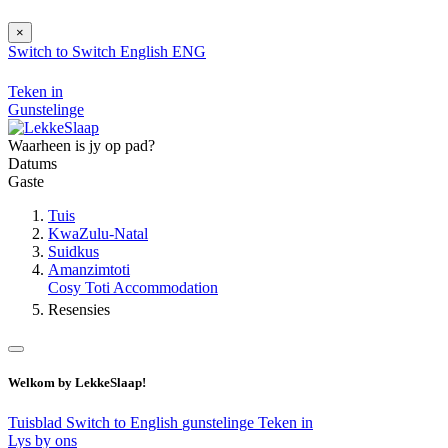
×
Switch to
Switch
English
ENG
Teken in
Gunstelinge
Waarheen is jy op pad?
Datums
Gaste
Tuis
KwaZulu-Natal
Suidkus
Amanzimtoti
Cosy Toti Accommodation
Resensies
Welkom by LekkeSlaap!
Tuisblad
Switch to English
gunstelinge
Teken in
Lys by ons