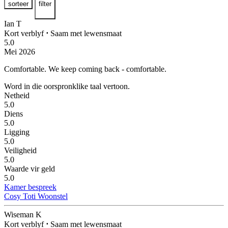
sorteer
filter
Ian T
Kort verblyf
⋅
Saam met lewensmaat
5.0
Mei 2026
Comfortable.
We keep coming back - comfortable.
Word in die oorspronklike taal vertoon.
Netheid
5.0
Diens
5.0
Ligging
5.0
Veiligheid
5.0
Waarde vir geld
5.0
Kamer bespreek
Cosy Toti Woonstel
Wiseman K
Kort verblyf
⋅
Saam met lewensmaat