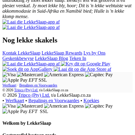
uitdrukking Jy moet lekker slaap. Beskryf iets wat genotvol is en
plesier verskaf.
Jy moet lekke bly, hoor; Dit is 'n lekke webtuiste wat
akkommodasie in Suid-Afrika en Namibië bied; Hulle is 'n lekke
klomp mense.
Nog lekke skakels
Kontak LekkeSlaap
LekkeSlaap Rewards
Lys by Ons
Geskenkbewyse
LekkeSlaap Blog
Teken In
EFT
SSL
Werfkaart
·
Bepalings en Voorwaardes
© 2026
Tripco (Pty) Ltd.
t/a
LekkeSlaap.co.za
© 2026
Tripco (Pty) Ltd.
t/a LekkeSlaap.co.za
•
Werfkaart
•
Bepalings en Voorwaardes
•
Koekies
EFT
SSL
Welkom by
LekkeSlaap