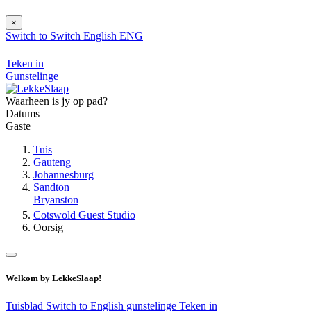
×
Switch to
Switch
English
ENG
Teken in
Gunstelinge
Waarheen is jy op pad?
Datums
Gaste
Tuis
Gauteng
Johannesburg
Sandton
Bryanston
Cotswold Guest Studio
Oorsig
Welkom by LekkeSlaap!
Tuisblad
Switch to English
gunstelinge
Teken in