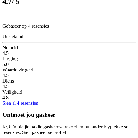
4.7
/ 5
Gebaseer op 4 resensies
Uitstekend
Netheid
4.5
Ligging
5.0
Waarde vir geld
4.5
Diens
4.5
Veiligheid
4.8
Sien al 4 resensies
Ontmoet jou gasheer
Kyk ’n bietjie na die gasheer se rekord en hul ander blyplekke se
resensies.
Sien gasheer se profiel