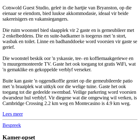
Cotswold Guest Studio, geleë in die hartjie van Bryanston, op die
eienaar se eiendom, bied luukse akkommodasie, ideaal vir beide
sakereisigers en vakansiegangers.
Die ruim woonstel bied slaapplek vir 2 gaste en is gemeubileer met
2 enkelbeddens. Die en suite-badkamer is toegerus met 'n stort,
wasbak en toilet. Linne en badhanddoeke word voorsien vir gaste se
gerief.
Die woonstel beskik oor 'n yskassie, tee- en koffiemaakgeriewe en
'n muurgemonteerde TV. Gaste het ook toegang tot gratis WiFi, wat
'n gemaklike en gekoppelde verblyf verseker.
Buite kan gaste 'n oggendkoffie geniet op die gemeubileerde patio
met 'n braaiplek wat uitkyk oor die welige tuine. Gaste het ook
toegang tot die gedeelde swembad. Veilige parkering word voorsien
dwarsdeur hul verblyf. Vir diegene wat die omgewing wil verken, is
Cambridge Crossing 2.2 km weg en Montecasino is 4.9 km weg.
Lees meer
Bespreek
Kamer-opset