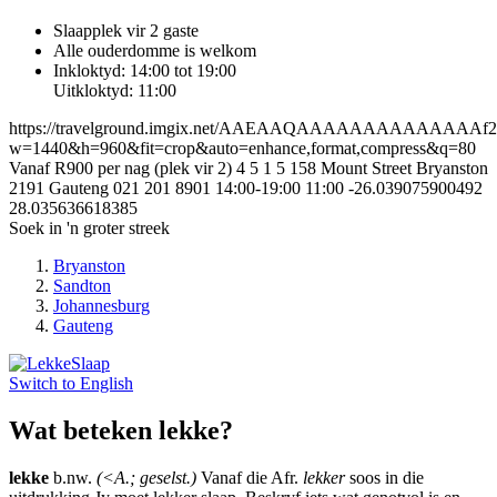
Slaapplek vir 2 gaste
Alle ouderdomme is welkom
Inkloktyd: 14:00 tot 19:00
Uitkloktyd: 11:00
https://travelground.imgix.net/AAEAAQAAAAAAAAAAAAAAf254
w=1440&h=960&fit=crop&auto=enhance,format,compress&q=80
Vanaf R900 per nag (plek vir 2)
4
5
1
5
158 Mount Street
Bryanston
2191
Gauteng
021 201 8901
14:00-19:00
11:00
-26.039075900492
28.035636618385
Soek in 'n groter streek
Bryanston
Sandton
Johannesburg
Gauteng
Switch to
English
Wat beteken lekke?
lekke
b.nw.
(<A.; geselst.)
Vanaf die Afr.
lekker
soos in die