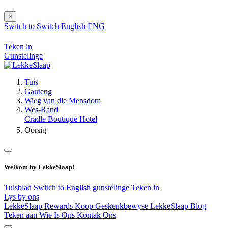
×
Switch to
Switch
English
ENG
Teken in
Gunstelinge
Tuis
Gauteng
Wieg van die Mensdom
Wes-Rand
Cradle Boutique Hotel
Oorsig
Welkom by LekkeSlaap!
Tuisblad
Switch to English
gunstelinge
Teken in
Lys by ons
LekkeSlaap Rewards
Koop Geskenkbewyse
LekkeSlaap Blog
Teken aan
Wie Is Ons
Kontak Ons