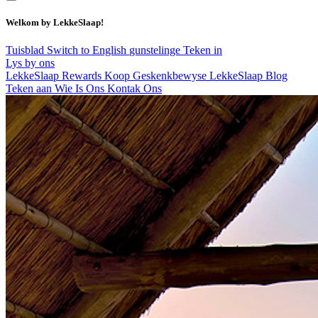
Welkom by LekkeSlaap!
Tuisblad
Switch to English
gunstelinge
Teken in
Lys by ons
LekkeSlaap Rewards
Koop Geskenkbewyse
LekkeSlaap Blog
Teken aan
Wie Is Ons
Kontak Ons