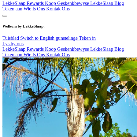
LekkeSlaap Rewards
Koop Geskenkbewyse
LekkeSlaap Blog
Teken aan
Wie Is Ons
Kontak Ons
Welkom by LekkeSlaap!
Tuisblad
Switch to English
gunstelinge
Teken in
Lys by ons
LekkeSlaap Rewards
Koop Geskenkbewyse
LekkeSlaap Blog
Teken aan
Wie Is Ons
Kontak Ons