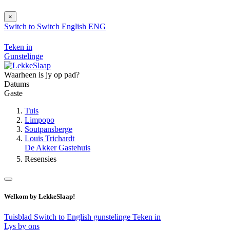
×
Switch to
Switch
English
ENG
Teken in
Gunstelinge
Waarheen is jy op pad?
Datums
Gaste
Tuis
Limpopo
Soutpansberge
Louis Trichardt
De Akker Gastehuis
Resensies
Welkom by LekkeSlaap!
Tuisblad
Switch to English
gunstelinge
Teken in
Lys by ons