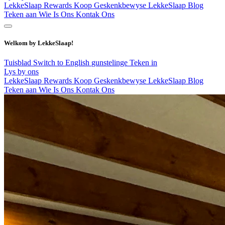
LekkeSlaap Rewards
Koop Geskenkbewyse
LekkeSlaap Blog
Teken aan
Wie Is Ons
Kontak Ons
Welkom by LekkeSlaap!
Tuisblad
Switch to English
gunstelinge
Teken in
Lys by ons
LekkeSlaap Rewards
Koop Geskenkbewyse
LekkeSlaap Blog
Teken aan
Wie Is Ons
Kontak Ons