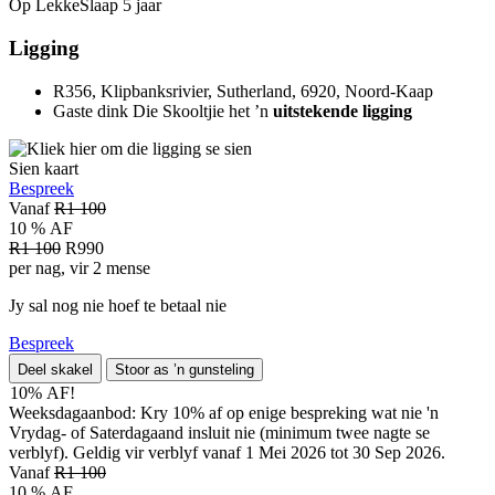
Op LekkeSlaap
5 jaar
Ligging
R356, Klipbanksrivier, Sutherland, 6920, Noord-Kaap
Gaste dink Die Skooltjie het ’n
uitstekende ligging
Sien kaart
Bespreek
Vanaf
R1 100
10 % AF
R1 100
R990
per nag, vir 2 mense
Jy sal nog nie hoef te betaal nie
Bespreek
Deel skakel
Stoor as ’n gunsteling
10% AF!
Weeksdagaanbod: Kry 10% af op enige bespreking wat nie 'n
Vrydag- of Saterdagaand insluit nie (minimum twee nagte se
verblyf). Geldig vir verblyf vanaf 1 Mei 2026 tot 30 Sep 2026.
Vanaf
R1 100
10 % AF