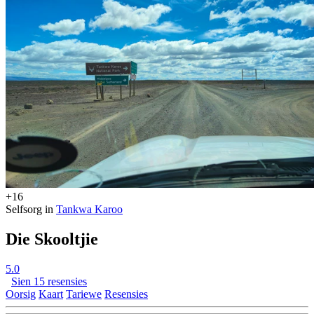
+16
Selfsorg in
Tankwa Karoo
Die Skooltjie
5.0
Sien 15 resensies
Oorsig
Kaart
Tariewe
Resensies