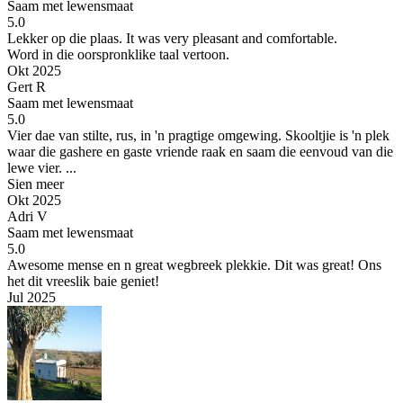
Saam met lewensmaat
5.0
Lekker op die plaas.
It was very pleasant and comfortable.
Word in die oorspronklike taal vertoon.
Okt 2025
Gert R
Saam met lewensmaat
5.0
Vier dae van stilte, rus, in 'n pragtige omgewing.
Skooltjie is 'n plek
waar die gashere en gaste vriende raak en saam die eenvoud van die
lewe vier. ...
Sien meer
Okt 2025
Adri V
Saam met lewensmaat
5.0
Awesome mense en n great wegbreek plekkie.
Dit was great! Ons
het dit vreeslik baie geniet!
Jul 2025