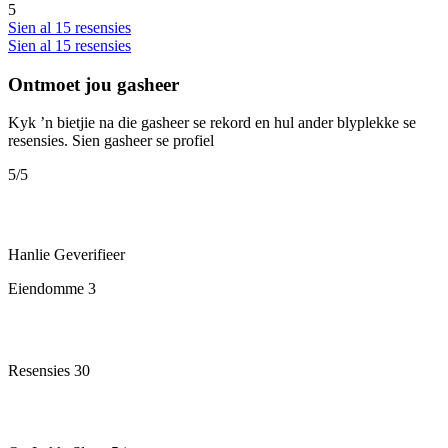
5
Sien al 15 resensies
Sien al 15 resensies
Ontmoet jou gasheer
Kyk ’n bietjie na die gasheer se rekord en hul ander blyplekke se
resensies.
Sien gasheer se profiel
5
/5
Hanlie
Geverifieer
Eiendomme
3
Resensies
30