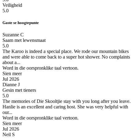
Veiligheid
5.0
Gaste se hoogtepunte
Suzanne C
Saam met lewensmaat
5.0
The Karoo is indeed a special place.
We rode our mountain bikes
and were able to come back to a super hot shower. No complaints
about a...
Word in die oorspronklike taal vertoon.
Sien meer
Jul 2026
Dianne J
Gesin met tieners
5.0
The memories of Die Skooltjie stay with you long after you leave.
Hanlie is an excellent and caring host. She was very helpful with
our...
Word in die oorspronklike taal vertoon.
Sien meer
Jul 2026
Neil S