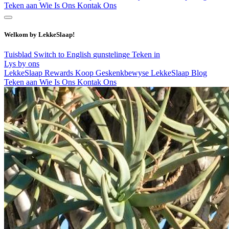
Teken aan
Wie Is Ons
Kontak Ons
Welkom by LekkeSlaap!
Tuisblad
Switch to English
gunstelinge
Teken in
Lys by ons
LekkeSlaap Rewards
Koop Geskenkbewyse
LekkeSlaap Blog
Teken aan
Wie Is Ons
Kontak Ons