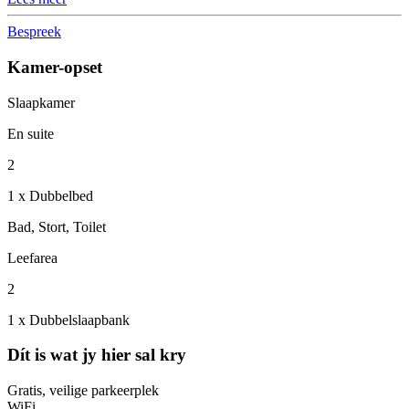
Bespreek
Kamer-opset
Slaapkamer
En suite
2
1 x Dubbelbed
Bad, Stort, Toilet
Leefarea
2
1 x Dubbelslaapbank
Dít is wat jy hier sal kry
Gratis, veilige parkeerplek
WiFi