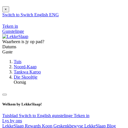
×
Switch to
Switch
English
ENG
Teken in
Gunstelinge
Waarheen is jy op pad?
Datums
Gaste
Tuis
Noord-Kaap
Tankwa Karoo
Die Skooltjie
Oorsig
Welkom by LekkeSlaap!
Tuisblad
Switch to English
gunstelinge
Teken in
Lys by ons
LekkeSlaap Rewards
Koop Geskenkbewyse
LekkeSlaap Blog