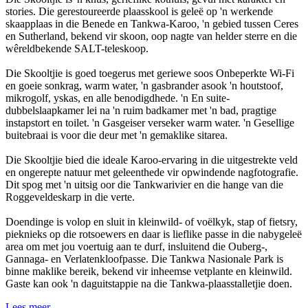
stories. Die gerestoureerde plaasskool is geleë op 'n werkende
skaapplaas in die Benede en Tankwa-Karoo, 'n gebied tussen Ceres
en Sutherland, bekend vir skoon, oop nagte van helder sterre en die
wêreldbekende SALT-teleskoop.
Die Skooltjie is goed toegerus met geriewe soos Onbeperkte Wi-Fi
en goeie sonkrag, warm water, 'n gasbrander asook 'n houtstoof,
mikrogolf, yskas, en alle benodigdhede. 'n En suite-
dubbelslaapkamer lei na 'n ruim badkamer met 'n bad, pragtige
instapstort en toilet. 'n Gasgeiser verseker warm water. 'n Gesellige
buitebraai is voor die deur met 'n gemaklike sitarea.
Die Skooltjie bied die ideale Karoo-ervaring in die uitgestrekte veld
en ongerepte natuur met geleenthede vir opwindende nagfotografie.
Dit spog met 'n uitsig oor die Tankwarivier en die hange van die
Roggeveldeskarp in die verte.
Doendinge is volop en sluit in kleinwild- of voëlkyk, stap of fietsry,
pieknieks op die rotsoewers en daar is lieflike passe in die nabygeleë
area om met jou voertuig aan te durf, insluitend die Ouberg-,
Gannaga- en Verlatenkloofpasse. Die Tankwa Nasionale Park is
binne maklike bereik, bekend vir inheemse vetplante en kleinwild.
Gaste kan ook 'n daguitstappie na die Tankwa-plaasstalletjie doen.
Lees meer