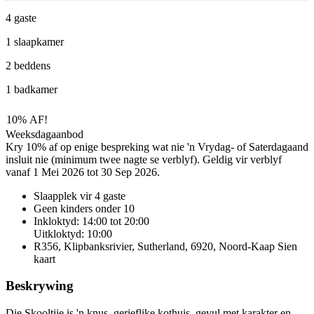
4 gaste
1 slaapkamer
2 beddens
1 badkamer
10% AF!
Weeksdagaanbod
Kry 10% af op enige bespreking wat nie 'n Vrydag- of Saterdagaand
insluit nie (minimum twee nagte se verblyf). Geldig vir verblyf
vanaf 1 Mei 2026 tot 30 Sep 2026.
Slaapplek vir 4 gaste
Geen kinders onder 10
Inkloktyd: 14:00 tot 20:00
Uitkloktyd: 10:00
R356, Klipbanksrivier, Sutherland, 6920, Noord-Kaap
Sien
kaart
Beskrywing
Die Skooltjie is 'n knus, gerieflike kothuis, gevul met karakter en