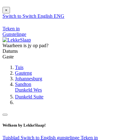
×
Switch to
Switch
English
ENG
Teken in
Gunstelinge
Waarheen is jy op pad?
Datums
Gaste
Tuis
Gauteng
Johannesburg
Sandton
Dunkeld Wes
Dunkeld Suite
Welkom by LekkeSlaap!
Tuisblad
Switch to English
gunstelinge
Teken in