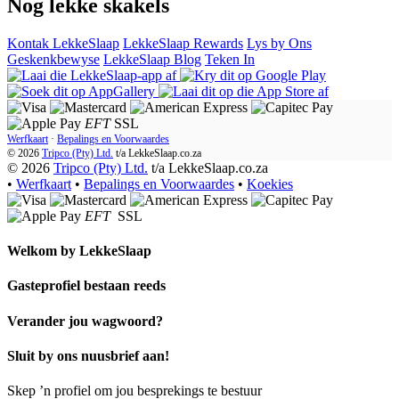
Nog lekke skakels
Kontak LekkeSlaap
LekkeSlaap Rewards
Lys by Ons
Geskenkbewyse
LekkeSlaap Blog
Teken In
EFT
SSL
Werfkaart
·
Bepalings en Voorwaardes
© 2026
Tripco (Pty) Ltd.
t/a
LekkeSlaap.co.za
© 2026
Tripco (Pty) Ltd.
t/a LekkeSlaap.co.za
•
Werfkaart
•
Bepalings en Voorwaardes
•
Koekies
EFT
SSL
Welkom by
LekkeSlaap
Gasteprofiel bestaan ​​reeds
Verander jou wagwoord?
Sluit by ons nuusbrief aan!
Skep ’n profiel om jou besprekings te bestuur