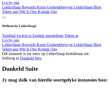
Lys by ons
LekkeSlaap Rewards
Koop Geskenkbewyse
LekkeSlaap Blog
Teken aan
Wie Is Ons
Kontak Ons
Welkom by LekkeSlaap!
Tuisblad
Switch to English
gunstelinge
Teken in
Lys by ons
LekkeSlaap Rewards
Koop Geskenkbewyse
LekkeSlaap Blog
Teken aan
Wie Is Ons
Kontak Ons
Dié instansie is nie meer op LekkeSlaap beskikbaar nie.
Selfsorg in
Dunkeld Wes
Dunkeld Suite
Jy mag dalk van hierdie soortgelyke instansies hou: