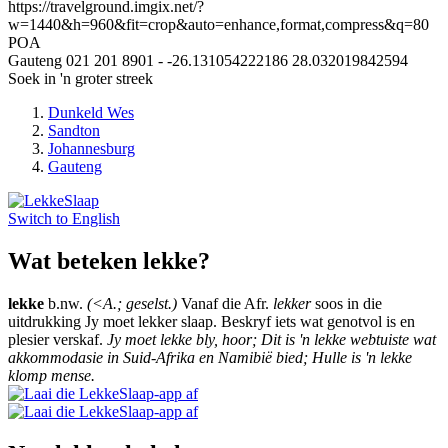
https://travelground.imgix.net/?
w=1440&h=960&fit=crop&auto=enhance,format,compress&q=80
POA
Gauteng
021 201 8901
-
-26.131054222186
28.032019842594
Soek in 'n groter streek
Dunkeld Wes
Sandton
Johannesburg
Gauteng
Switch to
English
Wat beteken lekke?
lekke
b.nw.
(<A.; geselst.)
Vanaf die Afr.
lekker
soos in die
uitdrukking Jy moet lekker slaap. Beskryf iets wat genotvol is en
plesier verskaf.
Jy moet lekke bly, hoor; Dit is 'n lekke webtuiste wat
akkommodasie in Suid-Afrika en Namibië bied; Hulle is 'n lekke
klomp mense.