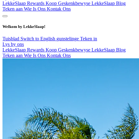
LekkeSlaap Rewards
Koop Geskenkbewyse
LekkeSlaap Blog
Teken aan
Wie Is Ons
Kontak Ons
Welkom by LekkeSlaap!
Tuisblad
Switch to English
gunstelinge
Teken in
Lys by ons
LekkeSlaap Rewards
Koop Geskenkbewyse
LekkeSlaap Blog
Teken aan
Wie Is Ons
Kontak Ons