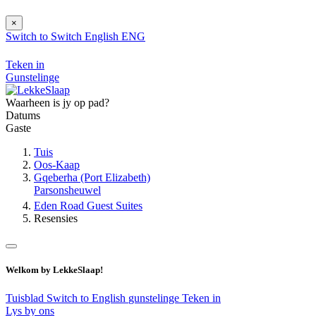
×
Switch to
Switch
English
ENG
Teken in
Gunstelinge
Waarheen is jy op pad?
Datums
Gaste
Tuis
Oos-Kaap
Gqeberha (Port Elizabeth)
Parsonsheuwel
Eden Road Guest Suites
Resensies
Welkom by LekkeSlaap!
Tuisblad
Switch to English
gunstelinge
Teken in
Lys by ons